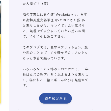
た人間です（笑）
隣の実家には要介護1のnekotaママ、自宅
に高齢美魔女猫軍団3匹とおじさん猫1匹
と暮らしながら、キレイでいたい気持ち
と、無理せず自分らしくいたい想いの間
で、ゆらゆらと過ごす日々。
このブログでは、美容やファッション、旅
や恋のことまで、アラ還女子のリアルをゆ
るっと本音で綴っています。
いろいろなことを諦めるのではなく、「年
齢はただの数字」そう思えるような暮らし
を、猫たちと一緒に楽しみながら発信中で
す。
猫の秘密基地