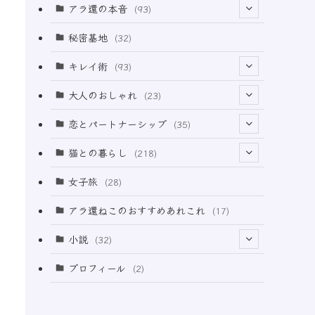
アラ還の本音
(93)
(69)
秘密基地
(32)
(6)
キレイ術
(93)
(18)
(31)
大人のおしゃれ
(23)
(50)
(21)
恋とパートナーシップ
(35)
(12)
(2)
(32)
猫との暮らし
(218)
(3)
(11)
女子旅
(28)
(21)
アラ還ねこのおすすめあれこれ
(17)
(49)
小説
(32)
(64)
(3)
プロフィール
(2)
(73)