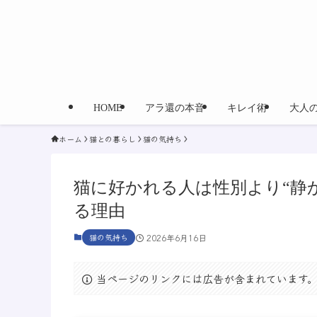
HOME
アラ還の本音
キレイ術
大人
ホーム
猫との暮らし
猫の気持ち
猫に好かれる人は性別より“静
る理由
猫の気持ち
2026年6月16日
当ページのリンクには広告が含まれています