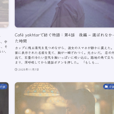
択
Café yakhtarで紡ぐ物語：第4話 後編 – 選ばれなか
た時間
み、中
し、そ
カップに残る湯気を見つめながら、彼女のスマホが静かに震えた。
らい、
面に表示された名前を見て、胸が一瞬ざわつく。元カレだ。 店の
出て、石畳の冷たい空気を胸いっぱいに吸い込む。路地の角で立ち
まり、深呼吸してから通話ボタンを押した。 「もしも...
2025年11月7日
小説
小