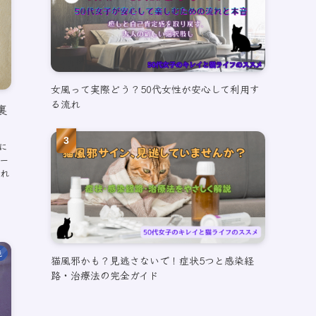
女風って実際どう？50代女性が安心して利用す
る流れ
裏
に
ー
れ
説
猫風邪かも？見逃さないで！症状5つと感染経
路・治療法の完全ガイド