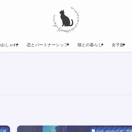
のおしゃれ
恋とパートナーシップ
猫との暮らし
女子旅
小説
Café yakhtarの紡ぐ物