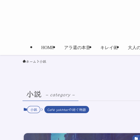
HOME
アラ還の本音
キレイ術
大人
ホーム
小説
小説
– category –
小説
Café yakhtarの紡ぐ物語