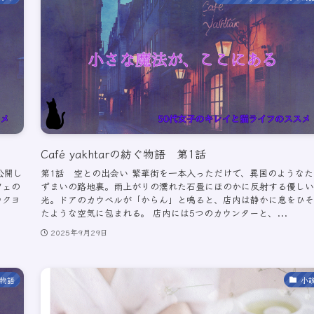
Café yakhtarの紡ぐ物語 第1話
を公開し
第1話 空との出会い 繁華街を一本入っただけで、異国のようなた
フェの
ずまいの路地裏。雨上がりの濡れた石畳にほのかに反射する優しい
カクヨ
光。ドアのカウベルが「からん」と鳴ると、店内は静かに息をひそ
たような空気に包まれる。 店内には5つのカウンターと、...
2025年9月29日
ぐ物語
小