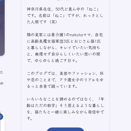
神奈川県在住、50代ど真ん中の「ねこ」
です。名前は「ねこ」ですが、れっきとし
た人間です（笑）
隣の実家には要介護1のnekotaママ、自宅
に高齢美魔女猫軍団3匹とおじさん猫1匹
と暮らしながら、キレイでいたい気持ち
と、無理せず自分らしくいたい想いの間
で、ゆらゆらと過ごす日々。
た
このブログでは、美容やファッション、旅
や恋のことまで、アラ還女子のリアルをゆ
め
るっと本音で綴っています。
いろいろなことを諦めるのではなく、「年
齢はただの数字」そう思えるような暮らし
を、猫たちと一緒に楽しみながら発信中で
説
す。