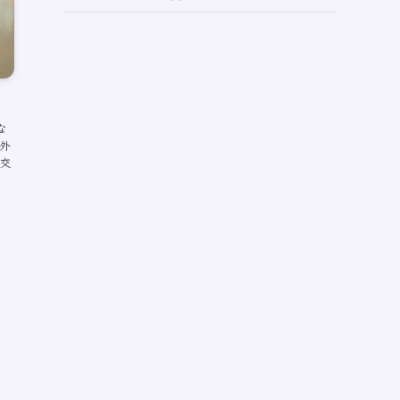
(73)
な
外
交