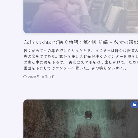
Café yakhtarで紡ぐ物語：第4話 前編 – 彼女の選
彼女がカフェの扉を押して入ったとき、マスターは静かに微笑
央の席をすすめた。窓から差し込む光が淡くカウンターを照ら
の真ん中に腰を下ろす。 彼女はスマホを取り出しかけて、ため
画面を下にしてカウンターへ置いた。音の鳴らないサイ...
2025年10月31日