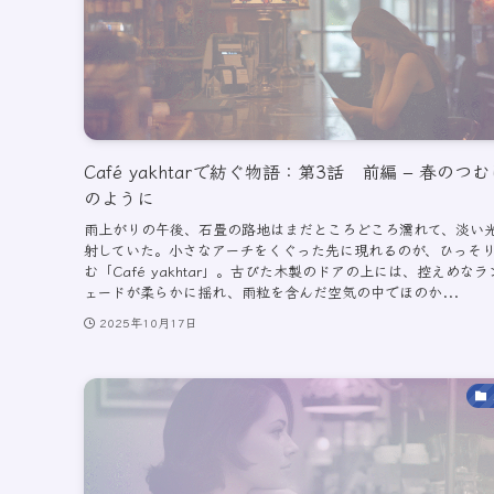
Café yakhtarで紡ぐ物語：第3話 前編 – 春のつ
のように
雨上がりの午後、石畳の路地はまだところどころ濡れて、淡い
射していた。小さなアーチをくぐった先に現れるのが、ひっそ
む「Café yakhtar」。古びた木製のドアの上には、控えめな
ェードが柔らかに揺れ、雨粒を含んだ空気の中でほのか...
2025年10月17日