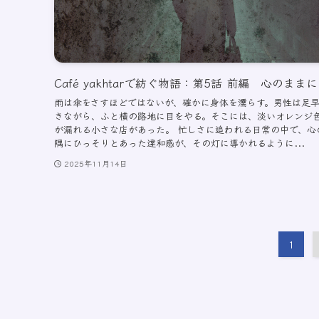
Café yakhtarで紡ぐ物語：第5話 前編 心のままに
雨は傘をさすほどではないが、確かに身体を濡らす。男性は足
きながら、ふと横の路地に目をやる。そこには、淡いオレンジ
が漏れる小さな店があった。 忙しさに追われる日常の中で、心
隅にひっそりとあった違和感が、その灯に導かれるように...
2025年11月14日
1