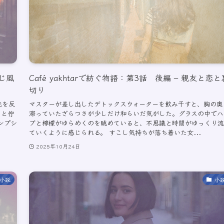
むじ風
Café yakhtarで紡ぐ物語：第3話 後編 – 親友と恋と
切り
光を反
マスターが差し出したデトックスウォーターを飲み干すと、胸の奥
りと佇
滞っていたざらつきが少しだけ和らいだ気がした。グラスの中でハ
ランプシ
ブと檸檬がゆらめくのを眺めていると、不思議と時間がゆっくり流
ていくように感じられる。 すこし気持ちが落ち着いた女...
2025年10月24日
小説
小