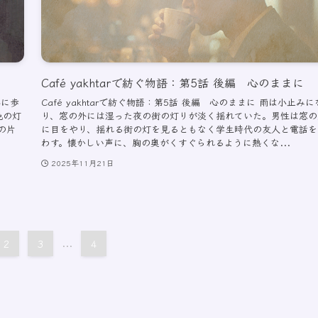
Café yakhtarで紡ぐ物語：第5話 後編 心のままに
早に歩
Café yakhtarで紡ぐ物語：第5話 後編 心のままに 雨は小止みに
色の灯
り、窓の外には湿った夜の街の灯りが淡く揺れていた。男性は窓の
の片
に目をやり、揺れる街の灯を見るともなく学生時代の友人と電話を
わす。懐かしい声に、胸の奥がくすぐられるように熱くな...
2025年11月21日
2
3
...
4