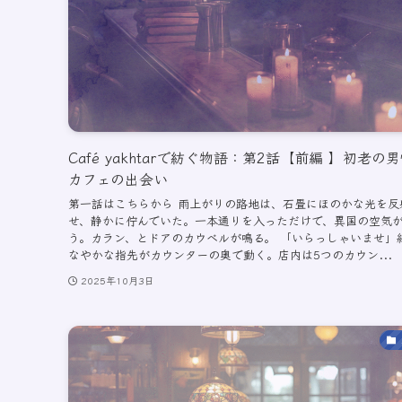
Café yakhtarで紡ぐ物語：第2話【前編 】初老の
カフェの出会い
第一話はこちらから 雨上がりの路地は、石畳にほのかな光を反
せ、静かに佇んでいた。一本通りを入っただけで、異国の空気
う。カラン、とドアのカウベルが鳴る。 「いらっしゃいませ」
なやかな指先がカウンターの奥で動く。店内は5つのカウン...
2025年10月3日