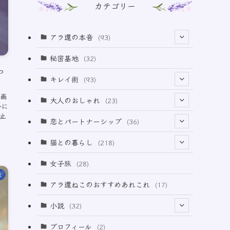
カテゴリー
アラ還の本音
(93)
(69)
秘密基地
(32)
っ
(6)
キレイ術
(93)
(18)
画
(32)
大人のおしゃれ
(23)
外に
止
(49)
(21)
恋とパートナーシップ
(36)
(12)
(2)
(33)
猫との暮らし
(218)
(3)
(11)
女子旅
(28)
説
(21)
アラ還ねこのおすすめあれこれ
(17)
(49)
小説
(32)
(64)
(3)
プロフィール
(2)