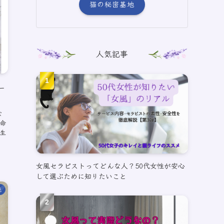
猫の秘密基地
人気記事
ー
な
命
生
女風セラピストってどんな人？50代女性が安心
して選ぶために知りたいこと
説