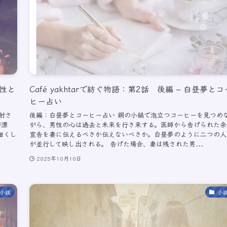
男性と
Café yakhtarで紡ぐ物語：第2話 後編 – 白昼夢とコ
ヒー占い
射さ
後編：白昼夢とコーヒー占い 銅の小鍋で泡立つコーヒーを見つめ
が漂
がら、男性の心は過去と未来を行き来する。医師から告げられた余
細くし
宣告を妻に伝えるべきか伝えないべきか。白昼夢のように二つの人
が並行して映し出される。 告げた場合、妻は残された男...
2025年10月10日
小説
小