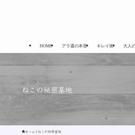
HOME
アラ還の本音
キレイ術
大人
ねこの秘密基地
ホーム
ねこの秘密基地