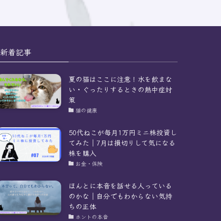
新着記事
夏の猫はここに注意！水を飲まな
い・ぐったりするときの熱中症対
策
猫の健康
50代ねこが毎月1万円ミニ株投資し
てみた｜7月は損切りして気になる
株を購入
お金・保険
ほんとに本音を話せる人っている
のかな｜自分でもわからない気持
ちの正体
ホントの本音