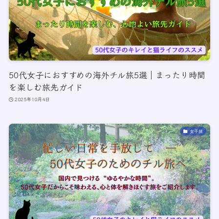
50代女子におすすめの海外チル旅5選｜まったり時間
を楽しむ旅先ガイド
2025年10月4日
女子旅