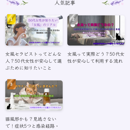
人気記事
女風セラピストってどんな
女風って実際どう？50代女
人？50代女性が安心して選
性が安心して利用する流れ
ぶために知りたいこと
猫風邪かも？見逃さない
で！症状5つと感染経路・