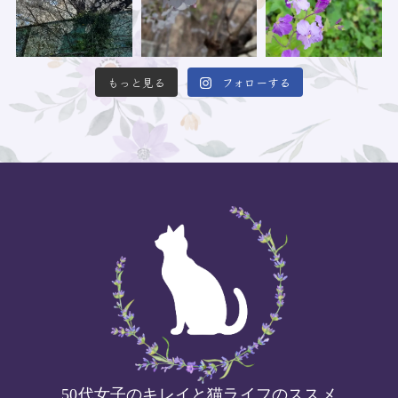
もっと見る
フォローする
50代女子のキレイと猫ライフのススメ