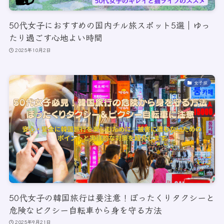
50代女子におすすめの国内チル旅スポット5選｜ゆっ
たり過ごす心地よい時間
2025年10月2日
女子旅
50代女子の韓国旅行は要注意！ぼったくりタクシーと
危険なピクシー自転車から身を守る方法
2025年9月21日