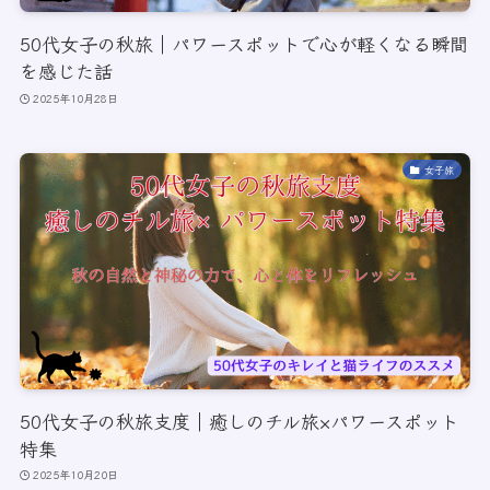
50代女子の秋旅｜パワースポットで心が軽くなる瞬間
を感じた話
2025年10月28日
女子旅
50代女子の秋旅支度｜癒しのチル旅×パワースポット
特集
2025年10月20日