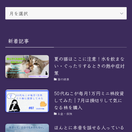
ア
ー
カ
イ
ブ
新着記事
夏の猫はここに注意！水を飲まな
い・ぐったりするときの熱中症対
策
猫の健康
50代ねこが毎月1万円ミニ株投資
してみた｜7月は損切りして気に
なる株を購入
お金・保険
ほんとに本音を話せる人っている