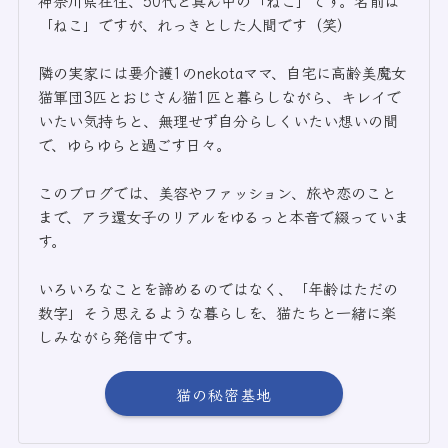
神奈川県在住、50代ど真ん中の「ねこ」です。名前は
「ねこ」ですが、れっきとした人間です（笑）
隣の実家には要介護1のnekotaママ、自宅に高齢美魔女
猫軍団3匹とおじさん猫1匹と暮らしながら、キレイで
いたい気持ちと、無理せず自分らしくいたい想いの間
で、ゆらゆらと過ごす日々。
このブログでは、美容やファッション、旅や恋のこと
まで、アラ還女子のリアルをゆるっと本音で綴っていま
す。
いろいろなことを諦めるのではなく、「年齢はただの
数字」そう思えるような暮らしを、猫たちと一緒に楽
しみながら発信中です。
猫の秘密基地