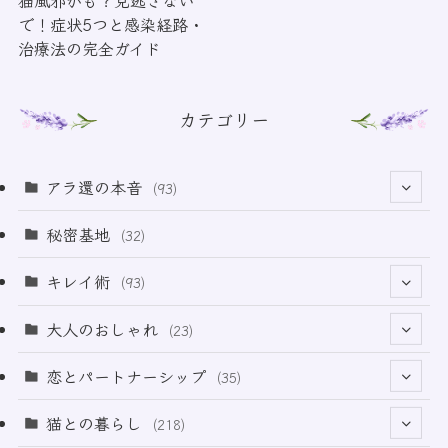
で！症状5つと感染経路・
治療法の完全ガイド
カテゴリー
アラ還の本音
(93)
(69)
秘密基地
(32)
(6)
キレイ術
(93)
(18)
(32)
大人のおしゃれ
(23)
(49)
(21)
恋とパートナーシップ
(35)
(12)
(2)
(32)
猫との暮らし
(218)