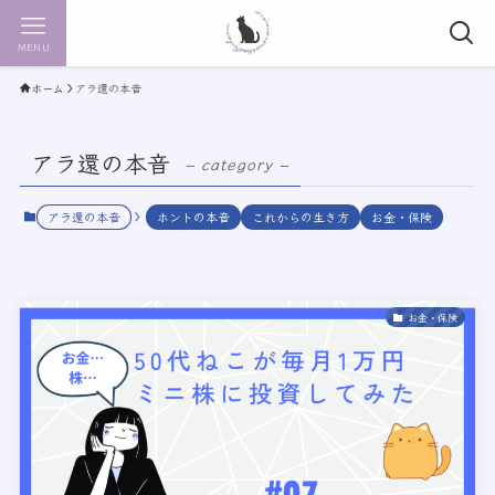
MENU
ホーム
アラ還の本音
アラ還の本音
– category –
アラ還の本音
ホントの本音
これからの生き方
お金・保険
お金・保険