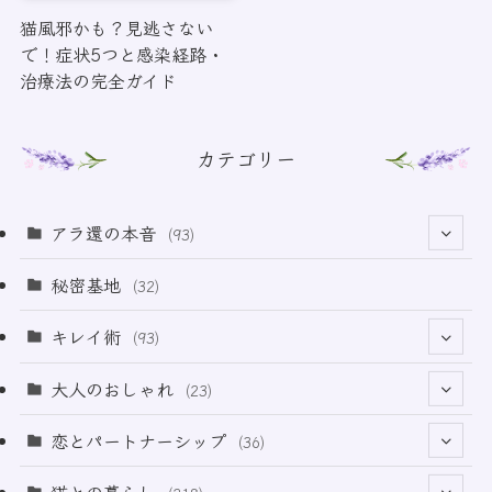
猫風邪かも？見逃さない
で！症状5つと感染経路・
治療法の完全ガイド
カテゴリー
アラ還の本音
(93)
(69)
秘密基地
(32)
(6)
キレイ術
(93)
(18)
(32)
大人のおしゃれ
(23)
(49)
(21)
恋とパートナーシップ
(36)
(12)
(2)
(33)
猫との暮らし