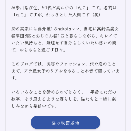
神奈川県在住、50代ど真ん中の「ねこ」です。名前は
「ねこ」ですが、れっきとした人間です（笑）
隣の実家には要介護1のnekotaママ、自宅に高齢美魔女
猫軍団3匹とおじさん猫1匹と暮らしながら、キレイで
いたい気持ちと、無理せず自分らしくいたい想いの間
で、ゆらゆらと過ごす日々。
このブログでは、美容やファッション、旅や恋のこと
まで、アラ還女子のリアルをゆるっと本音で綴っていま
す。
いろいろなことを諦めるのではなく、「年齢はただの
数字」そう思えるような暮らしを、猫たちと一緒に楽
しみながら発信中です。
猫の秘密基地