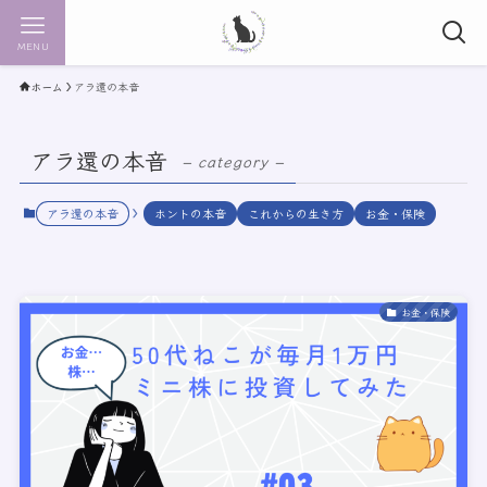
MENU
ホーム
アラ還の本音
アラ還の本音
– category –
アラ還の本音
ホントの本音
これからの生き方
お金・保険
お金・保険