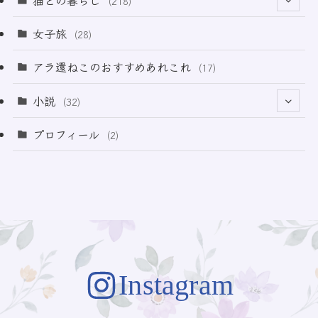
(218)
(3)
(11)
女子旅
(28)
(21)
アラ還ねこのおすすめあれこれ
(17)
(49)
小説
(32)
(64)
(3)
プロフィール
(2)
(73)
Instagram