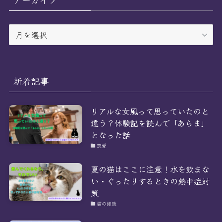
ー
ア
ー
カ
イ
ブ
新着記事
リアルな女風って思っていたのと
違う？体験記を読んで「あらま」
となった話
恋愛
夏の猫はここに注意！水を飲まな
い・ぐったりするときの熱中症対
策
猫の健康