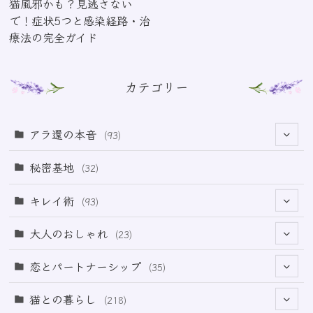
猫風邪かも？見逃さない
で！症状5つと感染経路・治
療法の完全ガイド
カテゴリー
アラ還の本音
(93)
(69)
秘密基地
(32)
(6)
キレイ術
(93)
(18)
(32)
大人のおしゃれ
(23)
(49)
(21)
恋とパートナーシップ
(35)
(12)
(2)
(32)
猫との暮らし
(218)