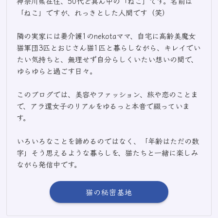
神奈川県在住、50代ど真ん中の「ねこ」です。名前は
「ねこ」ですが、れっきとした人間です（笑）
隣の実家には要介護1のnekotaママ、自宅に高齢美魔女
猫軍団3匹とおじさん猫1匹と暮らしながら、キレイでい
たい気持ちと、無理せず自分らしくいたい想いの間で、
ゆらゆらと過ごす日々。
このブログでは、美容やファッション、旅や恋のことま
で、アラ還女子のリアルをゆるっと本音で綴っていま
す。
いろいろなことを諦めるのではなく、「年齢はただの数
字」そう思えるような暮らしを、猫たちと一緒に楽しみ
ながら発信中です。
猫の秘密基地