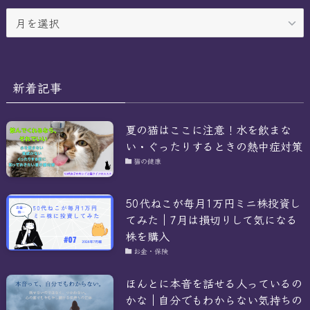
ア
ー
カ
イ
ブ
新着記事
夏の猫はここに注意！水を飲まな
い・ぐったりするときの熱中症対策
猫の健康
50代ねこが毎月1万円ミニ株投資し
てみた｜7月は損切りして気になる
株を購入
お金・保険
ほんとに本音を話せる人っているの
かな｜自分でもわからない気持ちの