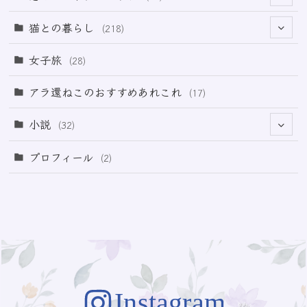
(12)
(2)
(33)
猫との暮らし
(218)
(3)
(11)
女子旅
(28)
(21)
アラ還ねこのおすすめあれこれ
(17)
(49)
小説
(32)
(64)
(3)
プロフィール
(2)
(73)
Instagram