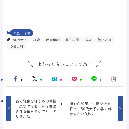
お金・保険
50代女子
投資
投資信託
株式投資
基礎
債権とは
投資入門
よかったらシェアしてね！
猫の腎臓を守る冬の習慣
猫砂が部屋中に飛び散る
｜急な温度変化から愛猫
日々｜50代女子と猫の終
を守る毎日のケアとサプ
わらない“砂バトル”
リ活用法