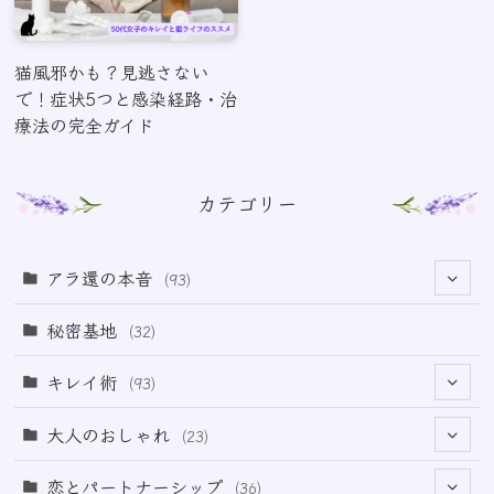
猫風邪かも？見逃さない
で！症状5つと感染経路・治
療法の完全ガイド
カテゴリー
アラ還の本音
(93)
(69)
秘密基地
(32)
(6)
キレイ術
(93)
(18)
(32)
大人のおしゃれ
(23)
(49)
(21)
恋とパートナーシップ
(36)