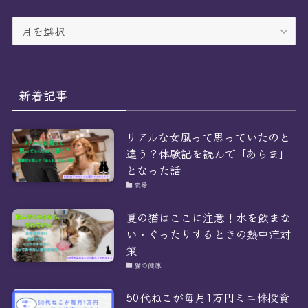
ア
ー
カ
イ
ブ
新着記事
リアルな女風って思っていたのと
違う？体験記を読んで「あらま」
となった話
恋愛
夏の猫はここに注意！水を飲まな
い・ぐったりするときの熱中症対
策
猫の健康
50代ねこが毎月1万円ミニ株投資