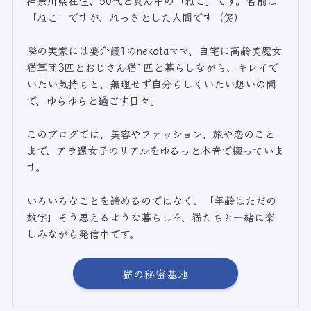
神奈川県在住、50代ど真ん中の「ねこ」です。名前は
「ねこ」ですが、れっきとした人間です（笑）
隣の実家には要介護1のnekotaママ、自宅に高齢美魔女
猫軍団3匹とおじさん猫1匹と暮らしながら、キレイで
いたい気持ちと、無理せず自分らしくいたい想いの間
で、ゆらゆらと過ごす日々。
このブログでは、美容やファッション、旅や恋のこと
まで、アラ還女子のリアルをゆるっと本音で綴っていま
す。
いろいろなことを諦めるのではなく、「年齢はただの
数字」そう思えるような暮らしを、猫たちと一緒に楽
しみながら発信中です。
猫の秘密基地