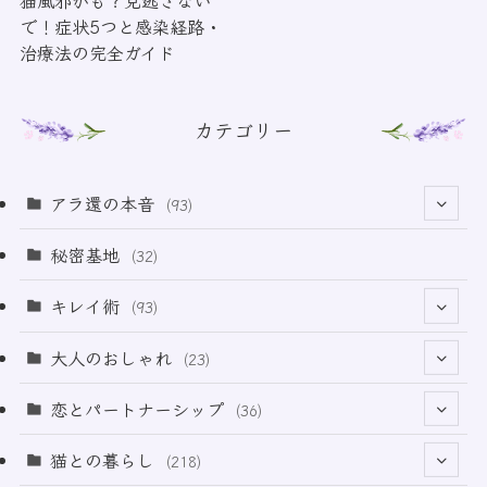
で！症状5つと感染経路・
治療法の完全ガイド
カテゴリー
アラ還の本音
(93)
(69)
秘密基地
(32)
(6)
キレイ術
(93)
(18)
(32)
大人のおしゃれ
(23)
(49)
(21)
恋とパートナーシップ
(36)
(12)
(2)
(33)
猫との暮らし
(218)