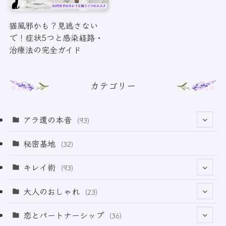
猫風邪かも？見逃さない
で！症状5つと感染経路・
治療法の完全ガイド
カテゴリー
アラ還の本音
(93)
(69)
秘密基地
(32)
(6)
キレイ術
(93)
(18)
(32)
大人のおしゃれ
(23)
(49)
(21)
恋とパートナーシップ
(36)