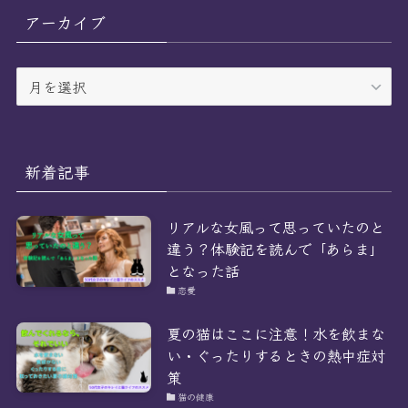
リ
アーカイブ
ー
ア
ー
カ
イ
ブ
新着記事
リアルな女風って思っていたのと
違う？体験記を読んで「あらま」
となった話
恋愛
夏の猫はここに注意！水を飲まな
い・ぐったりするときの熱中症対
策
猫の健康