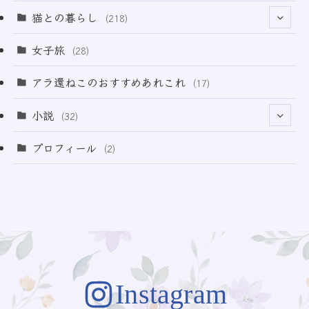
(12)
(2)
(33)
猫との暮らし
(218)
(3)
(11)
女子旅
(28)
(21)
アラ還ねこのおすすめあれこれ
(17)
(49)
小説
(32)
(64)
(3)
プロフィール
(2)
(73)
Instagram