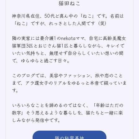
猫田ねこ
神奈川県在住、50代ど真ん中の「ねこ」です。名前は
「ねこ」ですが、れっきとした人間です（笑）
隣の実家には要介護1のnekotaママ、自宅に高齢美魔女
猫軍団3匹とおじさん猫1匹と暮らしながら、キレイで
いたい気持ちと、無理せず自分らしくいたい想いの間
で、ゆらゆらと過ごす日々。
このブログでは、美容やファッション、旅や恋のこと
まで、アラ還女子のリアルをゆるっと本音で綴っていま
す。
いろいろなことを諦めるのではなく、「年齢はただの
数字」そう思えるような暮らしを、猫たちと一緒に楽
しみながら発信中です。
猫の秘密基地