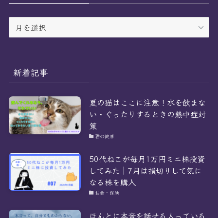
ア
ー
カ
イ
ブ
新着記事
夏の猫はここに注意！水を飲まな
い・ぐったりするときの熱中症対
策
猫の健康
50代ねこが毎月1万円ミニ株投資
してみた｜7月は損切りして気に
なる株を購入
お金・保険
ほんとに本音を話せる人っている