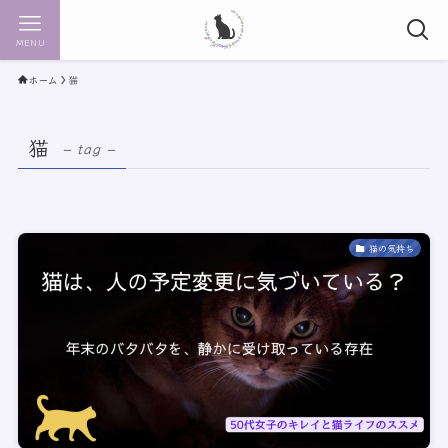
MENU
ホーム
猫
猫
– tag –
猫の気持ち