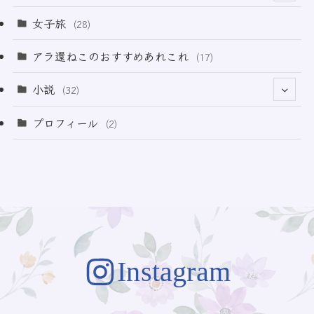
(3)
(11)
女子旅
(28)
(21)
アラ還ねこのおすすめあれこれ
(17)
(49)
小説
(32)
(64)
(3)
プロフィール
(2)
(73)
Instagram