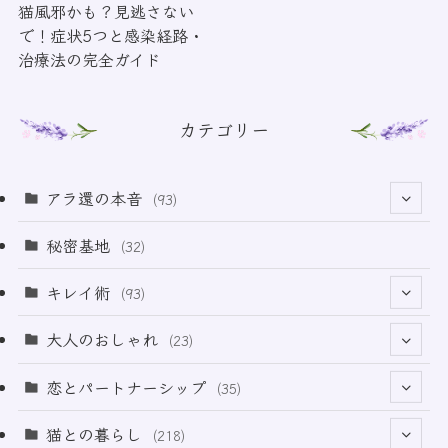
猫風邪かも？見逃さない
で！症状5つと感染経路・
治療法の完全ガイド
カテゴリー
アラ還の本音
(93)
(69)
秘密基地
(32)
(6)
キレイ術
(93)
(18)
(32)
大人のおしゃれ
(23)
(49)
(21)
恋とパートナーシップ
(35)
(12)
(2)
(32)
猫との暮らし
(218)