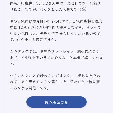
神奈川県在住、50代ど真ん中の「ねこ」です。名前は
「ねこ」ですが、れっきとした人間です（笑）
隣の実家には要介護1のnekotaママ、自宅に高齢美魔女
猫軍団3匹とおじさん猫1匹と暮らしながら、キレイで
いたい気持ちと、無理せず自分らしくいたい想いの間
で、ゆらゆらと過ごす日々。
このブログでは、美容やファッション、旅や恋のこと
まで、アラ還女子のリアルをゆるっと本音で綴っていま
す。
いろいろなことを諦めるのではなく、「年齢はただの
数字」そう思えるような暮らしを、猫たちと一緒に楽
しみながら発信中です。
猫の秘密基地