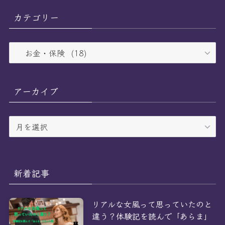
カテゴリー
カ
テ
ゴ
リ
アーカイブ
ー
ア
ー
カ
イ
ブ
新着記事
リアルな女風って思っていたのと
違う？体験記を読んで「あらま」