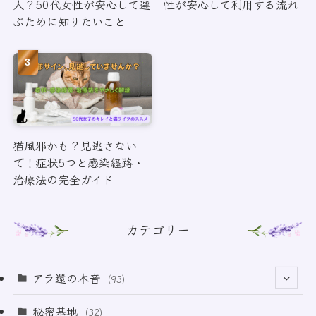
人？50代女性が安心して選
性が安心して利用する流れ
ぶために知りたいこと
猫風邪かも？見逃さない
で！症状5つと感染経路・
治療法の完全ガイド
カテゴリー
アラ還の本音
(93)
(69)
秘密基地
(32)