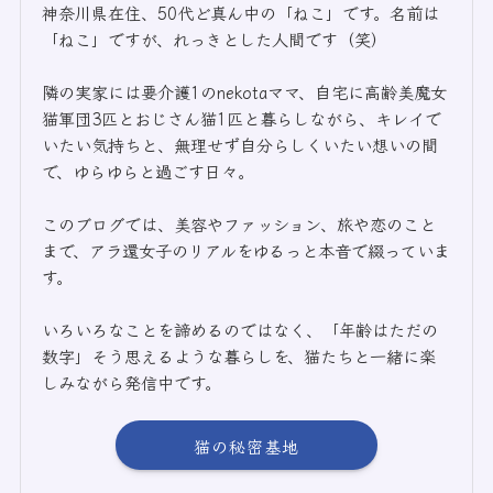
神奈川県在住、50代ど真ん中の「ねこ」です。名前は
「ねこ」ですが、れっきとした人間です（笑）
隣の実家には要介護1のnekotaママ、自宅に高齢美魔女
猫軍団3匹とおじさん猫1匹と暮らしながら、キレイで
いたい気持ちと、無理せず自分らしくいたい想いの間
で、ゆらゆらと過ごす日々。
このブログでは、美容やファッション、旅や恋のこと
まで、アラ還女子のリアルをゆるっと本音で綴っていま
す。
いろいろなことを諦めるのではなく、「年齢はただの
数字」そう思えるような暮らしを、猫たちと一緒に楽
しみながら発信中です。
猫の秘密基地