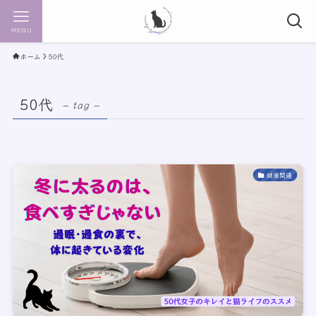
MENU
ホーム
50代
50代
– tag –
健康関連