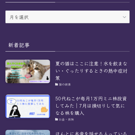
ア
ー
カ
イ
ブ
新着記事
夏の猫はここに注意！水を飲まな
い・ぐったりするときの熱中症対
策
猫の健康
50代ねこが毎月1万円ミニ株投資
してみた｜7月は損切りして気に
なる株を購入
お金・保険
ほんとに本音を話せる人っている