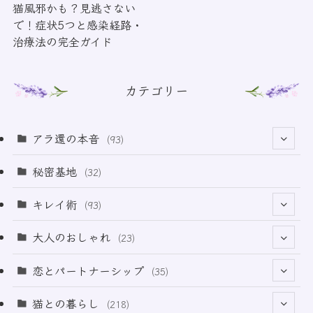
猫風邪かも？見逃さない
で！症状5つと感染経路・
治療法の完全ガイド
カテゴリー
アラ還の本音
(93)
(69)
秘密基地
(32)
(6)
キレイ術
(93)
(18)
(32)
大人のおしゃれ
(23)
(49)
(21)
恋とパートナーシップ
(35)
(12)
(2)
(32)
猫との暮らし
(218)