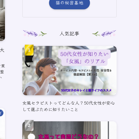
猫の秘密基地
人気記事
大
対策
整
か
女風セラピストってどんな人？50代女性が安心
して選ぶために知りたいこと
連