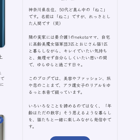
神奈川県在住、50代ど真ん中の「ねこ」
です。名前は「ねこ」ですが、れっきとし
た人間です（笑）
隣の実家には要介護1のnekotaママ、自宅
に高齢美魔女猫軍団3匹とおじさん猫1匹
と暮らしながら、キレイでいたい気持ち
上
と、無理せず自分らしくいたい想いの間
で、ゆらゆらと過ごす日々。
夫
このブログでは、美容やファッション、旅
こで
当に
や恋のことまで、アラ還女子のリアルをゆ
るっと本音で綴っています。
いろいろなことを諦めるのではなく、「年
齢はただの数字」そう思えるような暮らし
を、猫たちと一緒に楽しみながら発信中で
容
す。