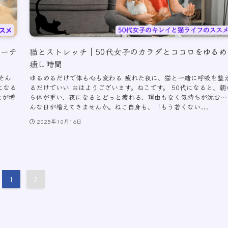
ルーテ
猫とストレッチ｜50代女子のカラダとココロをゆるめ
癒し時間
そん
ゆるめるだけで体も心も変わる 疲れた夜に、猫と一緒に呼吸を整
になる
るだけでいい おはようございます。ねこです。 50代になると、朝
とが増
ら体が重い、夜になるとどっと疲れる、理由もなく気持ちが沈む…
んな日が増えてきませんか。ねこ自身も、「もう若くない...
2025年10月16日
1
2