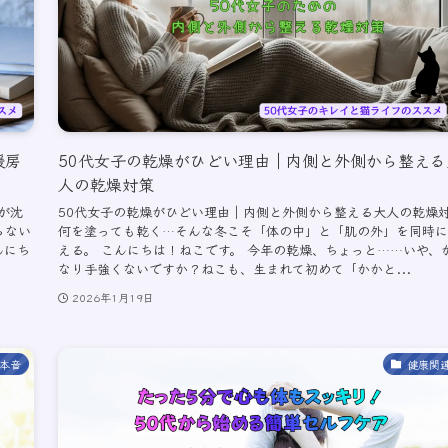
暖房
50代女子の乾燥がひどい理由｜内側と外側から整える
人の乾燥対策
が沈
50代女子の乾燥がひどい理由｜内側と外側から整える大人の乾燥
らない
何を塗っても乾く…そんな冬こそ「体の中」と「肌の外」を同時に
んにち
える。 こんにちは！ねこです。 今年の乾燥、ちょっと……いや、
なり手強くないですか？ねこも、生まれて初めて「かかと...
2026年1月19日
本音
健康関