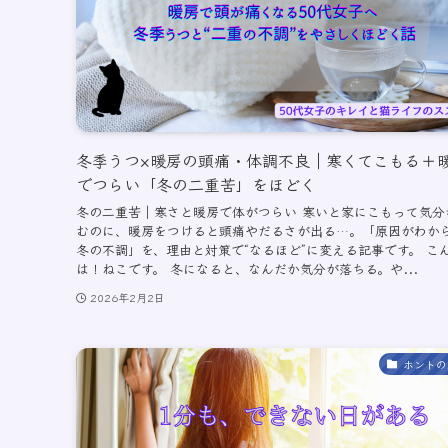
冬季うつ×暖房の頭痛・体調不良｜寒くてこもる＋
でつらい「冬の二重苦」をほどく
冬の二重苦｜寒さと暖房で体がつらい 寒いと家にこもって気分
むのに、暖房をつけると頭痛やだるさが出る…。「原因がわか
冬の不調」を、理由と対策で“なるほど”に変える記事です。 こ
は！ねこです。 冬になると、なんだか気分が落ちる。や...
2026年2月2日
ホントの