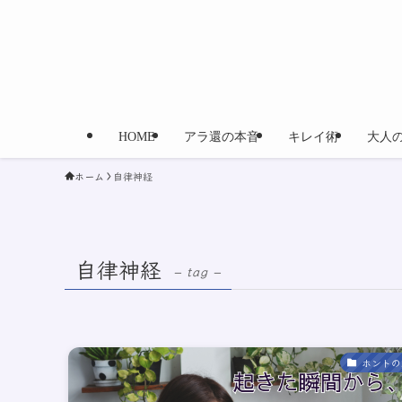
HOME
アラ還の本音
キレイ術
大人
ホーム
自律神経
自律神経
– tag –
ホントの