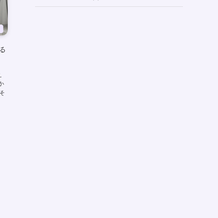
(73)
る
え
か
そ