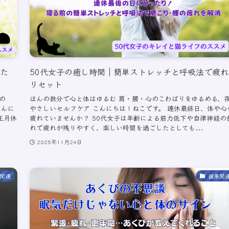
れた
50代女子の癒し時間｜簡単ストレッチと呼吸法で疲れ
リセット
の
ほんの数分で心と体はゆるむ 肩・腰・心のこわばりをゆるめる、
こんに
やさしいセルフケア こんにちは！ねこです。 連休最終日、体や心
正月休
疲れていませんか？ 50代女子は年齢による筋力低下や自律神経の
れで疲れが残りやすく、楽しい時間を過ごしたとしても...
2025年11月24日
関連
健康関