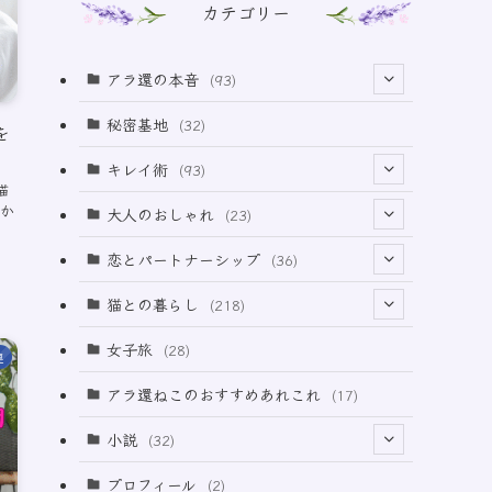
カテゴリー
アラ還の本音
(93)
(69)
秘密基地
(32)
を
(6)
キレイ術
(93)
猫
(18)
か
(32)
大人のおしゃれ
(23)
(49)
(21)
恋とパートナーシップ
(36)
(12)
(2)
(33)
猫との暮らし
(218)
(3)
(11)
女子旅
(28)
連
(21)
アラ還ねこのおすすめあれこれ
(17)
(49)
小説
(32)
(64)
(3)
プロフィール
(2)