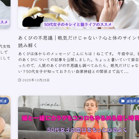
あくびの不思議｜眠気だけじゃない？心と体のサイン
読み解く
代女性
ごしで
あくびは体からのメッセージ こんにちは！ねこです。 午前中は、
にして
のあくびについての記事を公開しました。ちょっと書いていて面白
ったので、人間のあくびの不思議も調べてみたら、眠気だけじゃな
い？50代女子が知っておきたい自律神経との関係まで出て...
2025年10月25日
関連
健康関