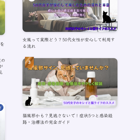
女風って実際どう？50代女性が安心して利用す
を
る流れ
夜の
が
乱
連
猫風邪かも？見逃さないで！症状5つと感染経
路・治療法の完全ガイド