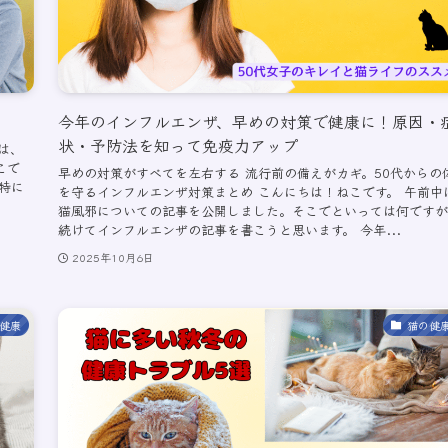
今年のインフルエンザ、早めの対策で健康に！原因・
状・予防法を知って免疫力アップ
は、
こで
早めの対策がすべてを左右する 流行前の備えがカギ。50代からの
特に
を守るインフルエンザ対策まとめ こんにちは！ねこです。 午前中
猫風邪についての記事を公開しました。そこでといっては何ですが
続けてインフルエンザの記事を書こうと思います。 今年...
2025年10月6日
健康
猫の健