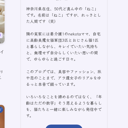
神奈川県在住、50代ど真ん中の「ねこ」
です。名前は「ねこ」ですが、れっきとし
た人間です（笑）
隣の実家には要介護1のnekotaママ、自宅
に高齢美魔女猫軍団3匹とおじさん猫1匹
と暮らしながら、キレイでいたい気持ち
イ
と、無理せず自分らしくいたい想いの間
で、ゆらゆらと過ごす日々。
。
このブログでは、美容やファッション、旅
り
え
や恋のことまで、アラ還女子のリアルをゆ
るっと本音で綴っています。
いろいろなことを諦めるのではなく、「年
齢はただの数字」そう思えるような暮らし
を、猫たちと一緒に楽しみながら発信中で
容
す。