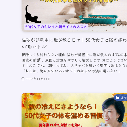
猫砂が部屋中に飛び散る日々｜50代女子と猫の終
い“砂バトル”
掃除しても終わらない理由 猫砂が部屋中に飛び散るのは“猫の本
環境の影響”。原因と対策をやさしく解説します おはようござ
す！ねこです。 朝いちばん、スリッパを履いて廊下に出ると白
「ねこは、海に来ているのか？これは白い砂浜に違いない...
2025年11月11日
健康