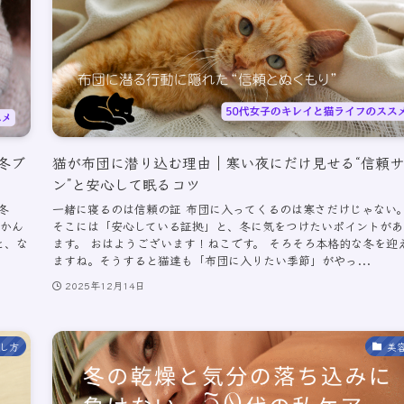
冬ブ
猫が布団に潜り込む理由｜寒い夜にだけ見せる“信頼サ
ン”と安心して眠るコツ
冬
一緒に寝るのは信頼の証 布団に入ってくるのは寒さだけじゃない
だかん
そこには「安心している証拠」と、冬に気をつけたいポイントがあ
と、な
ます。 おはようございます！ねこです。 そろそろ本格的な冬を迎
ますね。そうすると猫達も「布団に入りたい季節」がやっ...
2025年12月14日
し方
美