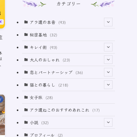
カテゴリー
アラ還の本音
(93)
(69)
秘密基地
(32)
症
(6)
キレイ術
(93)
体
(18)
は
(32)
大人のおしゃれ
(23)
、
(49)
(21)
恋とパートナーシップ
(36)
(12)
(2)
(33)
猫との暮らし
(218)
(3)
(11)
女子旅
(28)
康
(21)
アラ還ねこのおすすめあれこれ
(17)
(49)
小説
(32)
(64)
(3)
プロフィール
(2)