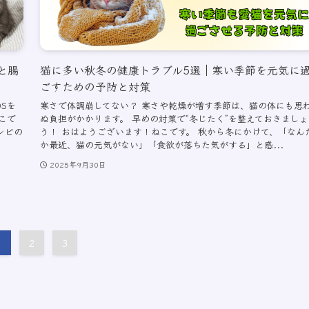
と腸
猫に多い秋冬の健康トラブル5選｜寒い季節を元気に
ごすための予防と対策
Sを
寒さで体調崩してない？ 寒さや乾燥が増す季節は、猫の体にも思
こで
ぬ負担がかかります。 早めの対策で“冬じたく”を整えておきましょ
レビの
う！ おはようございます！ねこです。 秋から冬にかけて、「なん
か最近、猫の元気がない」「食欲が落ちた気がする」と感...
2025年9月30日
1
2
3