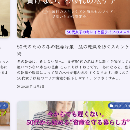
脱
50代のための冬の乾燥対策｜肌の乾燥を防ぐスキンケ
術
もっと
冬の乾燥に、負けない肌へ。 なぜ50代の肌は冬に乾く？保湿して
 冬に
追いつかない本当の理由 こんにちは！ねこです。 冬になると、空
いるよ
の乾燥や暖房によって肌の水分が奪われやすくなります。特にねこ
50代女子は肌のバリア機能が低下しやすく、シワやくすみ...
2025年12月3日
し方
お金・保