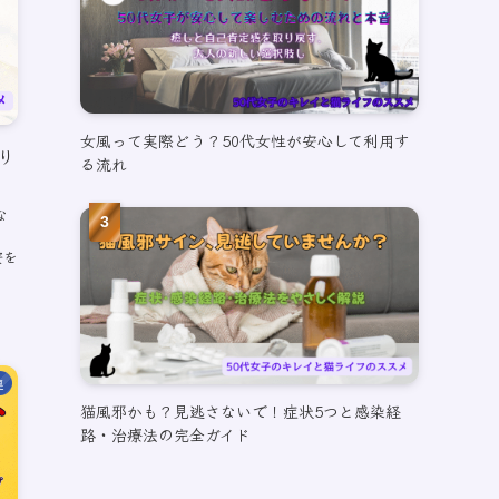
女風って実際どう？50代女性が安心して利用す
り
る流れ
な
安を
連
猫風邪かも？見逃さないで！症状5つと感染経
路・治療法の完全ガイド