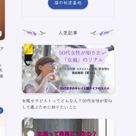
猫の秘密基地
人気記事
ア
も
気
達
女風セラピストってどんな人？50代女性が安心
して選ぶために知りたいこと
険