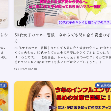
わらな
50代女子のマネー習慣｜今からでも間に合う資産の守
方
能×
50代女子のマネー習慣｜今からでも間に合う資産の守り方 貯金が
いま
くても大丈夫。50代からでもお金の不安は小さくできる こんにち
い砂。
は！ねこです。 「老後資金、ちゃんと足りるのかな？」そんな不
感じているねこ達50代女子も多いのではないでしょうか。子...
2025年10月18日
関連
健康関