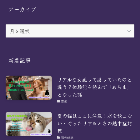
リ
アーカイブ
ー
ア
ー
カ
イ
ブ
新着記事
リアルな女風って思っていたのと
違う？体験記を読んで「あらま」
となった話
恋愛
夏の猫はここに注意！水を飲まな
い・ぐったりするときの熱中症対
策
猫の健康