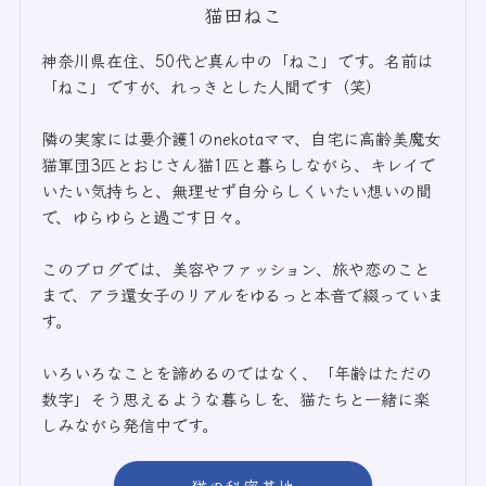
猫田ねこ
神奈川県在住、50代ど真ん中の「ねこ」です。名前は
「ねこ」ですが、れっきとした人間です（笑）
隣の実家には要介護1のnekotaママ、自宅に高齢美魔女
猫軍団3匹とおじさん猫1匹と暮らしながら、キレイで
いたい気持ちと、無理せず自分らしくいたい想いの間
で、ゆらゆらと過ごす日々。
このブログでは、美容やファッション、旅や恋のこと
まで、アラ還女子のリアルをゆるっと本音で綴っていま
す。
いろいろなことを諦めるのではなく、「年齢はただの
数字」そう思えるような暮らしを、猫たちと一緒に楽
しみながら発信中です。
猫の秘密基地