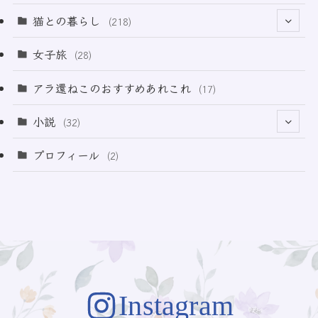
(12)
(2)
(33)
猫との暮らし
(218)
(3)
(11)
女子旅
(28)
(21)
アラ還ねこのおすすめあれこれ
(17)
(49)
小説
(32)
(64)
(3)
プロフィール
(2)
(73)
Instagram