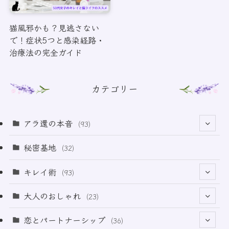
猫風邪かも？見逃さない
で！症状5つと感染経路・
治療法の完全ガイド
カテゴリー
アラ還の本音
(93)
(69)
秘密基地
(32)
(6)
キレイ術
(93)
(18)
(32)
大人のおしゃれ
(23)
(49)
(21)
恋とパートナーシップ
(36)