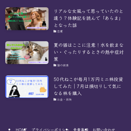
リアルな女風って思っていたのと
違う？体験記を読んで「あらま」
となった話
恋愛
夏の猫はここに注意！水を飲まな
い・ぐったりするときの熱中症対
策
猫の健康
50代ねこが毎月1万円ミニ株投資
してみた｜7月は損切りして気に
なる株を購入
お金・保険
HOME
プライバシーポリシー
免責事項
お問い合わせ