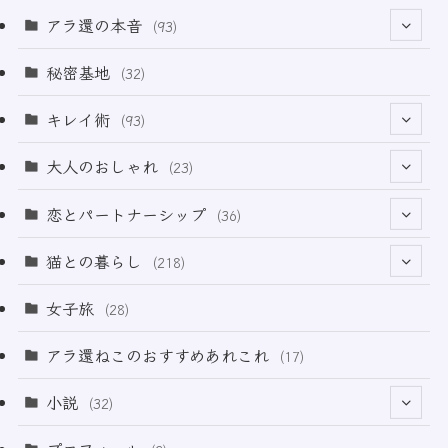
アラ還の本音
(93)
(69)
秘密基地
(32)
(6)
キレイ術
(93)
(18)
(32)
大人のおしゃれ
(23)
(49)
(21)
恋とパートナーシップ
(36)
(12)
(2)
(33)
猫との暮らし
(218)
(3)
(11)
女子旅
(28)
(21)
アラ還ねこのおすすめあれこれ
(17)
(49)
小説
(32)
(64)
(3)