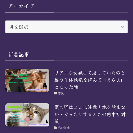
リ
アーカイブ
ー
ア
ー
カ
イ
ブ
新着記事
リアルな女風って思っていたのと
違う？体験記を読んで「あらま」
となった話
恋愛
夏の猫はここに注意！水を飲まな
い・ぐったりするときの熱中症対
策
猫の健康