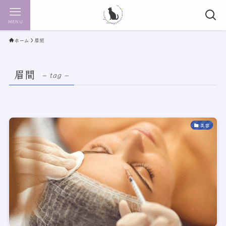
MENU
ホーム
眉間
眉間
– tag –
美容