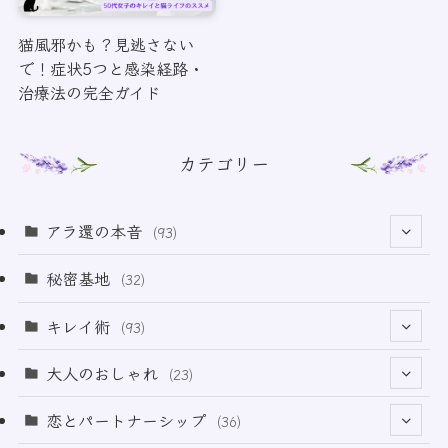
猫風邪かも？見逃さない
で！症状5つと感染経路・
治療法の完全ガイド
カテゴリー
アラ還の本音
(93)
(69)
秘密基地
(32)
(6)
キレイ術
(93)
(18)
(32)
大人のおしゃれ
(23)
(49)
(21)
恋とパートナーシップ
(36)