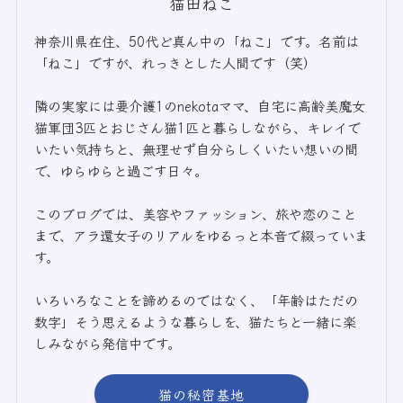
猫田ねこ
神奈川県在住、50代ど真ん中の「ねこ」です。名前は
「ねこ」ですが、れっきとした人間です（笑）
隣の実家には要介護1のnekotaママ、自宅に高齢美魔女
猫軍団3匹とおじさん猫1匹と暮らしながら、キレイで
いたい気持ちと、無理せず自分らしくいたい想いの間
で、ゆらゆらと過ごす日々。
このブログでは、美容やファッション、旅や恋のこと
まで、アラ還女子のリアルをゆるっと本音で綴っていま
す。
いろいろなことを諦めるのではなく、「年齢はただの
数字」そう思えるような暮らしを、猫たちと一緒に楽
しみながら発信中です。
猫の秘密基地