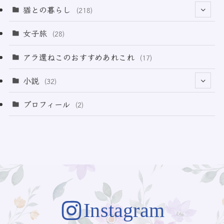
(12)
(2)
(33)
猫との暮らし
(218)
(3)
(11)
女子旅
(28)
(21)
アラ還ねこのおすすめあれこれ
(17)
(49)
小説
(32)
(64)
(3)
プロフィール
(2)
(73)
Instagram