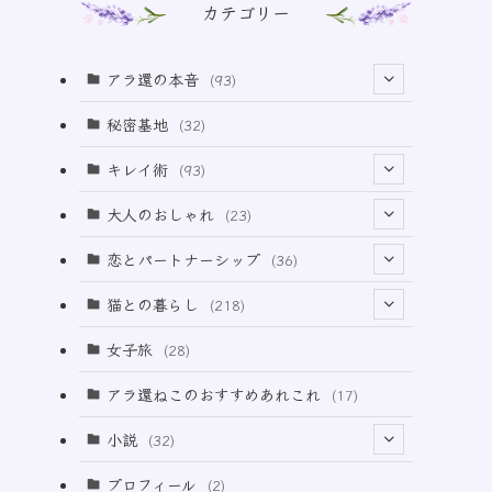
カテゴリー
アラ還の本音
(93)
(69)
秘密基地
(32)
(6)
キレイ術
(93)
(18)
(32)
大人のおしゃれ
(23)
(49)
(21)
恋とパートナーシップ
(36)
(12)
(2)
(33)
猫との暮らし
(218)
(3)
(11)
女子旅
(28)
(21)
アラ還ねこのおすすめあれこれ
(17)
(49)
小説
(32)
(64)
(3)
プロフィール
(2)