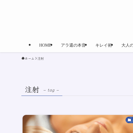
HOME
アラ還の本音
キレイ術
大人
ホーム
注射
注射
– tag –