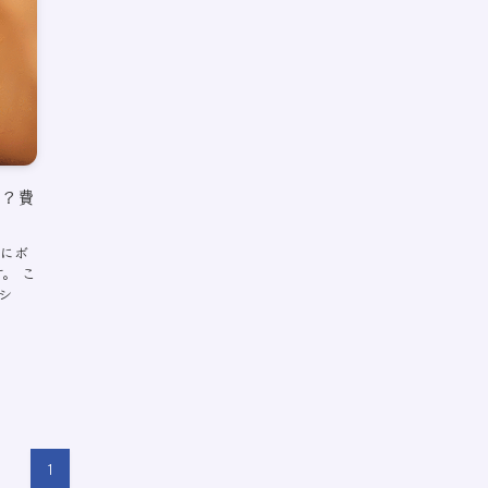
た？費
額にボ
。 こ
シ
1