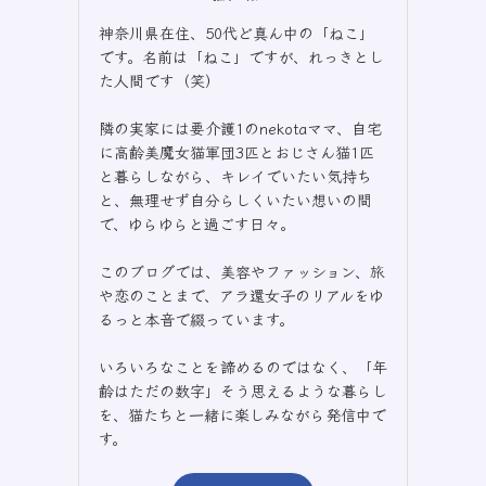
神奈川県在住、50代ど真ん中の「ねこ」
です。名前は「ねこ」ですが、れっきとし
た人間です（笑）
隣の実家には要介護1のnekotaママ、自宅
に高齢美魔女猫軍団3匹とおじさん猫1匹
と暮らしながら、キレイでいたい気持ち
と、無理せず自分らしくいたい想いの間
で、ゆらゆらと過ごす日々。
このブログでは、美容やファッション、旅
や恋のことまで、アラ還女子のリアルをゆ
るっと本音で綴っています。
いろいろなことを諦めるのではなく、「年
齢はただの数字」そう思えるような暮らし
を、猫たちと一緒に楽しみながら発信中で
す。