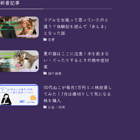
新着記事
リアルな女風って思っていたのと
違う？体験記を読んで「あらま」
となった話
恋愛
夏の猫はここに注意！水を飲まな
い・ぐったりするときの熱中症対
策
猫の健康
50代ねこが毎月1万円ミニ株投資し
てみた｜7月は損切りして気になる
株を購入
お金・保険