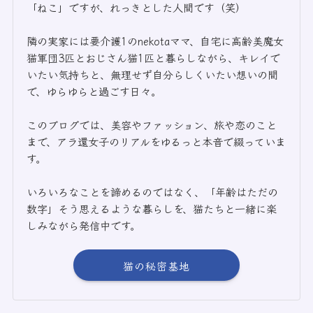
「ねこ」ですが、れっきとした人間です（笑）
隣の実家には要介護1のnekotaママ、自宅に高齢美魔女
猫軍団3匹とおじさん猫1匹と暮らしながら、キレイで
いたい気持ちと、無理せず自分らしくいたい想いの間
で、ゆらゆらと過ごす日々。
このブログでは、美容やファッション、旅や恋のこと
まで、アラ還女子のリアルをゆるっと本音で綴っていま
す。
いろいろなことを諦めるのではなく、「年齢はただの
数字」そう思えるような暮らしを、猫たちと一緒に楽
しみながら発信中です。
猫の秘密基地