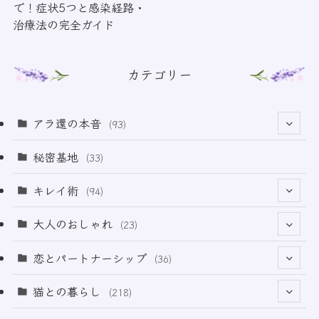
で！症状5つと感染経路・
治療法の完全ガイド
カテゴリー
アラ還の本音
(93)
(69)
秘密基地
(33)
(6)
キレイ術
(94)
(18)
(32)
大人のおしゃれ
(23)
(50)
(21)
恋とパートナーシップ
(36)
(12)
(2)
(33)
猫との暮らし
(218)