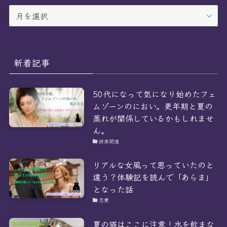
ア
ー
カ
イ
ブ
新着記事
50代になって気になり始めたフェ
ムゾーンのにおい。更年期と夏の
蒸れが関係しているかもしれませ
ん。
健康関連
リアルな女風って思っていたのと
違う？体験記を読んで「あらま」
となった話
恋愛
夏の猫はここに注意！水を飲まな