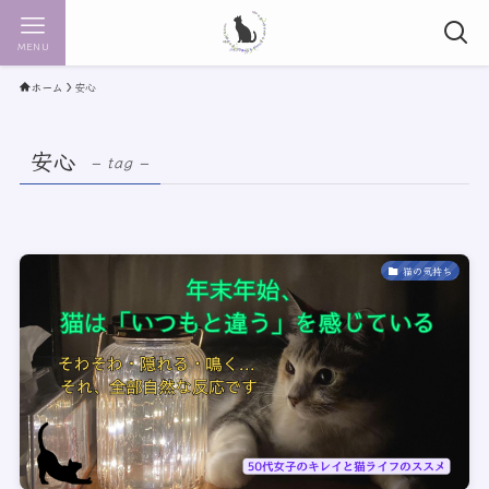
MENU
ホーム
安心
安心
– tag –
猫の気持ち