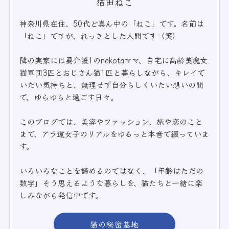
猫田ねこ
神奈川県在住、50代ど真ん中の「ねこ」です。名前は
「ねこ」ですが、れっきとした人間です（笑）
隣の実家には要介護1のnekotaママ、自宅に高齢美魔女
猫軍団3匹とおじさん猫1匹と暮らしながら、キレイで
いたい気持ちと、無理せず自分らしくいたい想いの間
で、ゆらゆらと過ごす日々。
このブログでは、美容やファッション、旅や恋のこと
まで、アラ還女子のリアルをゆるっと本音で綴っていま
す。
いろいろなことを諦めるのではなく、「年齢はただの
数字」そう思えるような暮らしを、猫たちと一緒に楽
しみながら発信中です。
猫の秘密基地