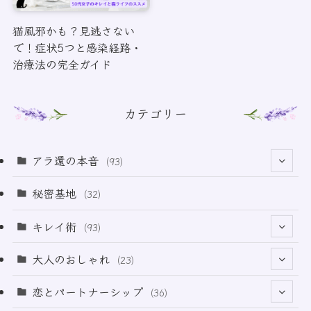
猫風邪かも？見逃さない
で！症状5つと感染経路・
治療法の完全ガイド
カテゴリー
アラ還の本音
(93)
(69)
秘密基地
(32)
(6)
キレイ術
(93)
(18)
(32)
大人のおしゃれ
(23)
(49)
(21)
恋とパートナーシップ
(36)