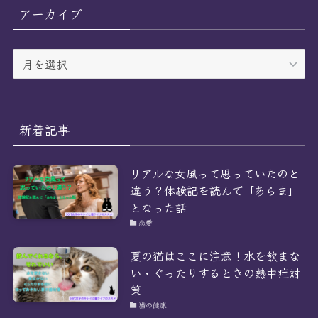
リ
アーカイブ
ー
ア
ー
カ
イ
ブ
新着記事
リアルな女風って思っていたのと
違う？体験記を読んで「あらま」
となった話
恋愛
夏の猫はここに注意！水を飲まな
い・ぐったりするときの熱中症対
策
猫の健康