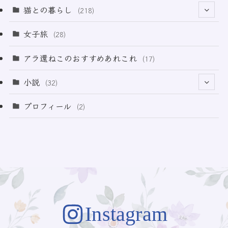
(12)
(2)
(33)
猫との暮らし
(218)
(3)
(11)
女子旅
(28)
(21)
アラ還ねこのおすすめあれこれ
(17)
(49)
小説
(32)
(64)
(3)
プロフィール
(2)
(73)
Instagram