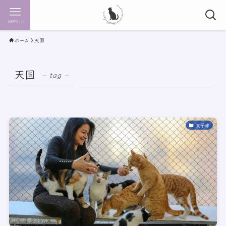
MENU
ホーム
天国
天国
– tag –
女子旅