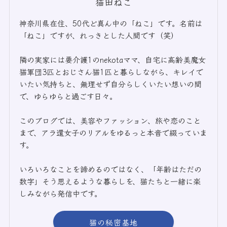
猫田ねこ
神奈川県在住、50代ど真ん中の「ねこ」です。名前は
「ねこ」ですが、れっきとした人間です（笑）
隣の実家には要介護1のnekotaママ、自宅に高齢美魔女
猫軍団3匹とおじさん猫1匹と暮らしながら、キレイで
いたい気持ちと、無理せず自分らしくいたい想いの間
で、ゆらゆらと過ごす日々。
このブログでは、美容やファッション、旅や恋のこと
まで、アラ還女子のリアルをゆるっと本音で綴っていま
す。
いろいろなことを諦めるのではなく、「年齢はただの
数字」そう思えるような暮らしを、猫たちと一緒に楽
しみながら発信中です。
猫の秘密基地