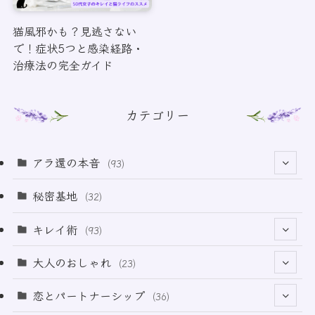
猫風邪かも？見逃さない
で！症状5つと感染経路・
治療法の完全ガイド
カテゴリー
アラ還の本音
(93)
(69)
秘密基地
(32)
(6)
キレイ術
(93)
(18)
(32)
大人のおしゃれ
(23)
(49)
(21)
恋とパートナーシップ
(36)