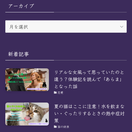
リ
アーカイブ
ー
ア
ー
カ
イ
ブ
新着記事
リアルな女風って思っていたのと
違う？体験記を読んで「あらま」
となった話
恋愛
夏の猫はここに注意！水を飲まな
い・ぐったりするときの熱中症対
策
猫の健康