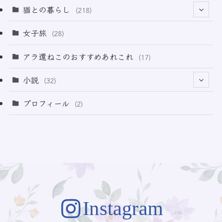
(12)
(2)
(33)
猫との暮らし
(218)
(3)
(11)
女子旅
(28)
(21)
アラ還ねこのおすすめあれこれ
(17)
(49)
小説
(32)
(64)
(3)
プロフィール
(2)
(73)
Instagram