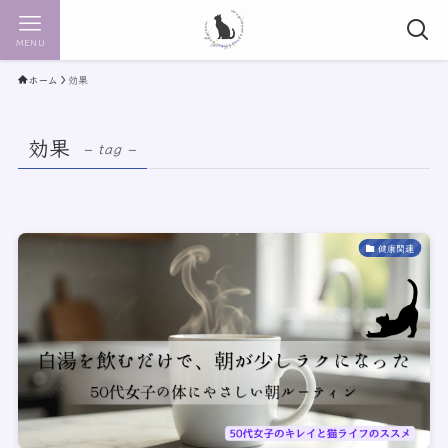
MENU
ホーム
効果
効果
– tag –
健康関連