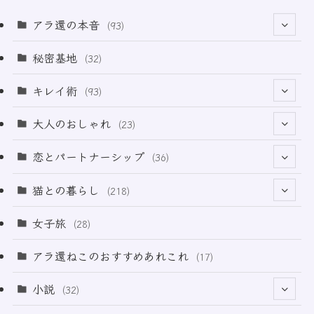
アラ還の本音
(93)
(69)
秘密基地
(32)
(6)
キレイ術
(93)
(18)
(32)
大人のおしゃれ
(23)
(49)
(21)
恋とパートナーシップ
(36)
(12)
(2)
(33)
猫との暮らし
(218)
(3)
(11)
女子旅
(28)
(21)
アラ還ねこのおすすめあれこれ
(17)
(49)
小説
(32)
(64)