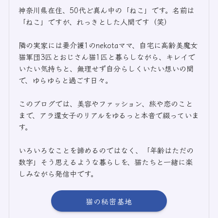
神奈川県在住、50代ど真ん中の「ねこ」です。名前は
「ねこ」ですが、れっきとした人間です（笑）
隣の実家には要介護1のnekotaママ、自宅に高齢美魔女
猫軍団3匹とおじさん猫1匹と暮らしながら、キレイで
いたい気持ちと、無理せず自分らしくいたい想いの間
で、ゆらゆらと過ごす日々。
このブログでは、美容やファッション、旅や恋のこと
まで、アラ還女子のリアルをゆるっと本音で綴っていま
す。
いろいろなことを諦めるのではなく、「年齢はただの
数字」そう思えるような暮らしを、猫たちと一緒に楽
しみながら発信中です。
猫の秘密基地