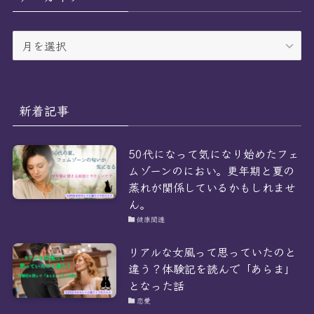
ー
ア
ー
カ
イ
ブ
新着記事
50代になって気になり始めたフェ
ムゾーンのにおい。更年期と夏の
蒸れが関係しているかもしれませ
ん。
健康関連
リアルな女風って思っていたのと
違う？体験記を読んで「あらま」
となった話
恋愛