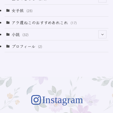
(3)
(11)
女子旅
(28)
(21)
アラ還ねこのおすすめあれこれ
(17)
(49)
小説
(32)
(64)
(3)
プロフィール
(2)
(73)
Instagram