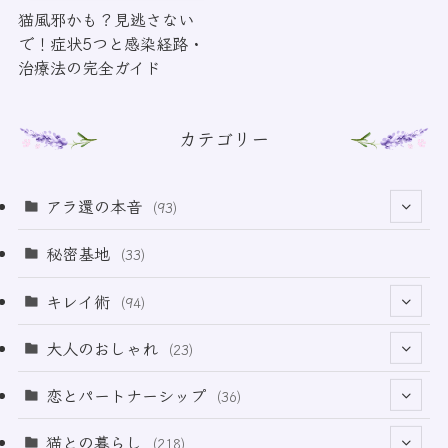
猫風邪かも？見逃さない
で！症状5つと感染経路・
治療法の完全ガイド
カテゴリー
アラ還の本音
(93)
(69)
秘密基地
(33)
(6)
キレイ術
(94)
(18)
(32)
大人のおしゃれ
(23)
(50)
(21)
恋とパートナーシップ
(36)
(12)
(2)
(33)
猫との暮らし
(218)