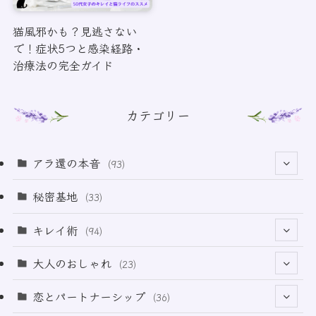
猫風邪かも？見逃さない
で！症状5つと感染経路・
治療法の完全ガイド
カテゴリー
アラ還の本音
(93)
(69)
秘密基地
(33)
(6)
キレイ術
(94)
(18)
(32)
大人のおしゃれ
(23)
(50)
(21)
恋とパートナーシップ
(36)