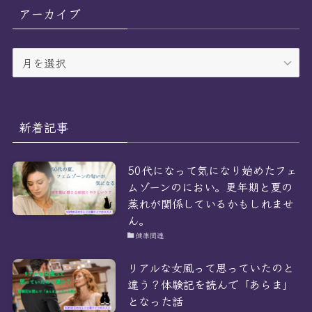
リ
アーカイブ
ー
ア
ー
カ
イ
ブ
新着記事
50代になって気になり始めたフェ
ムゾーンのにおい。更年期と夏の
蒸れが関係しているかもしれませ
ん。
健康関連
リアルな女風って思っていたのと
違う？体験記を読んで「あらま」
となった話