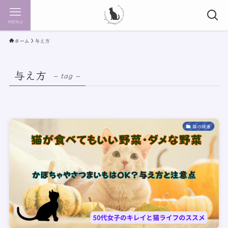
MENU
ホーム
与え方
与え方
– tag –
猫の健康