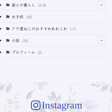
(12)
(2)
(33)
猫との暮らし
(218)
(3)
(11)
女子旅
(28)
(21)
アラ還ねこのおすすめあれこれ
(17)
(49)
小説
(32)
(64)
(3)
プロフィール
(2)
(73)
Instagram