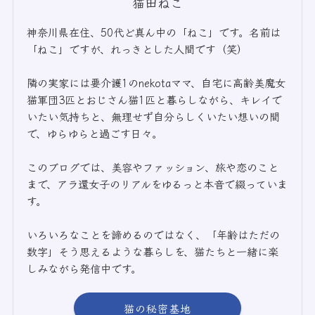
猫田ねこ
神奈川県在住、50代ど真ん中の「ねこ」です。名前は
「ねこ」ですが、れっきとした人間です（笑）
隣の実家には要介護1のnekotaママ、自宅に高齢美魔女
猫軍団3匹とおじさん猫1匹と暮らしながら、キレイで
いたい気持ちと、無理せず自分らしくいたい想いの間
で、ゆらゆらと過ごす日々。
このブログでは、美容やファッション、旅や恋のこと
まで、アラ還女子のリアルをゆるっと本音で綴っていま
す。
いろいろなことを諦めるのではなく、「年齢はただの
数字」そう思えるような暮らしを、猫たちと一緒に楽
しみながら発信中です。
猫の秘密基地