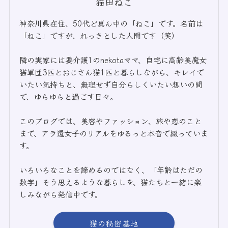
猫田ねこ
神奈川県在住、50代ど真ん中の「ねこ」です。名前は
「ねこ」ですが、れっきとした人間です（笑）
隣の実家には要介護1のnekotaママ、自宅に高齢美魔女
猫軍団3匹とおじさん猫1匹と暮らしながら、キレイで
いたい気持ちと、無理せず自分らしくいたい想いの間
で、ゆらゆらと過ごす日々。
このブログでは、美容やファッション、旅や恋のこと
まで、アラ還女子のリアルをゆるっと本音で綴っていま
す。
いろいろなことを諦めるのではなく、「年齢はただの
数字」そう思えるような暮らしを、猫たちと一緒に楽
しみながら発信中です。
猫の秘密基地