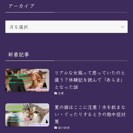
リ
アーカイブ
ー
ア
ー
カ
イ
ブ
新着記事
リアルな女風って思っていたのと
違う？体験記を読んで「あらま」
となった話
恋愛
夏の猫はここに注意！水を飲まな
い・ぐったりするときの熱中症対
策
猫の健康