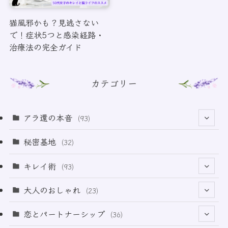
猫風邪かも？見逃さない
で！症状5つと感染経路・
治療法の完全ガイド
カテゴリー
アラ還の本音
(93)
(69)
秘密基地
(32)
(6)
キレイ術
(93)
(18)
(32)
大人のおしゃれ
(23)
(49)
(21)
恋とパートナーシップ
(36)