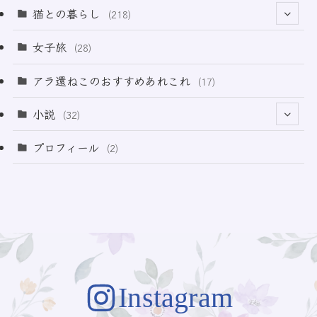
(12)
(2)
(33)
猫との暮らし
(218)
(3)
(11)
女子旅
(28)
(21)
アラ還ねこのおすすめあれこれ
(17)
(49)
小説
(32)
(64)
(3)
プロフィール
(2)
(73)
Instagram