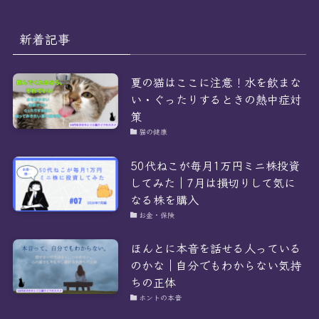
カ
イ
ブ
新着記事
夏の猫はここに注意！水を飲まな
い・ぐったりするときの熱中症対
策
猫の健康
50代ねこが毎月1万円ミニ株投資
してみた｜7月は損切りして気に
なる株を購入
お金・保険
ほんとに本音を話せる人っている
のかな｜自分でもわからない気持
ちの正体
ホントの本音