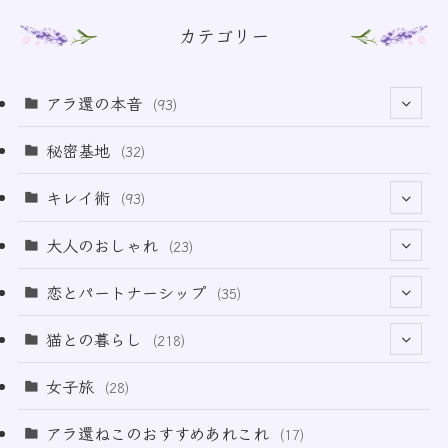
カテゴリー
アラ還の本音
(93)
(69)
秘密基地
(32)
(6)
キレイ術
(93)
(18)
(32)
大人のおしゃれ
(23)
(49)
(21)
恋とパートナーシップ
(35)
(12)
(2)
(32)
猫との暮らし
(218)
(3)
(11)
女子旅
(28)
(21)
アラ還ねこのおすすめあれこれ
(17)