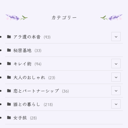
カテゴリー
アラ還の本音
(93)
(69)
秘密基地
(33)
(6)
キレイ術
(94)
(18)
(32)
大人のおしゃれ
(23)
(50)
(21)
恋とパートナーシップ
(36)
(12)
(2)
(33)
猫との暮らし
(218)
(3)
(11)
女子旅
(28)