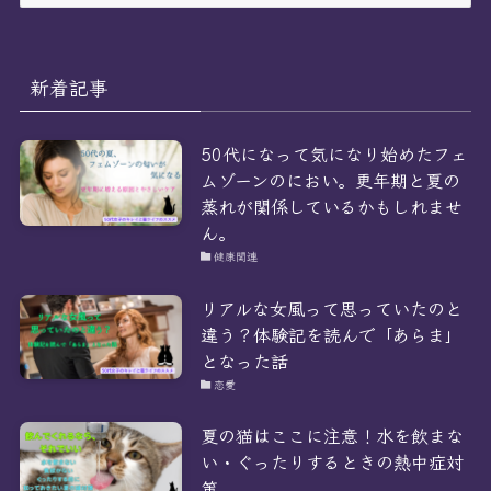
ー
カ
イ
ブ
新着記事
50代になって気になり始めたフェ
ムゾーンのにおい。更年期と夏の
蒸れが関係しているかもしれませ
ん。
健康関連
リアルな女風って思っていたのと
違う？体験記を読んで「あらま」
となった話
恋愛
夏の猫はここに注意！水を飲まな
い・ぐったりするときの熱中症対
策