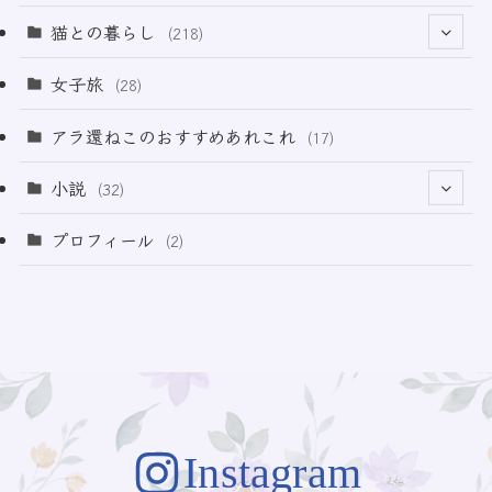
(12)
(2)
(33)
猫との暮らし
(218)
(3)
(11)
女子旅
(28)
(21)
アラ還ねこのおすすめあれこれ
(17)
(49)
小説
(32)
(64)
(3)
プロフィール
(2)
(73)
Instagram