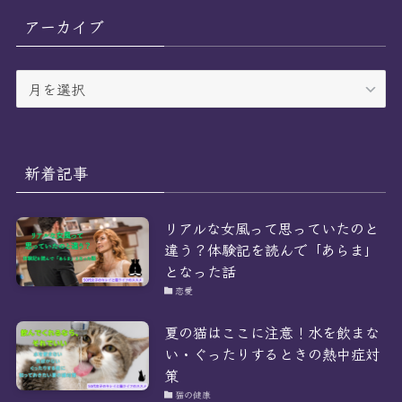
リ
アーカイブ
ー
ア
ー
カ
イ
ブ
新着記事
リアルな女風って思っていたのと
違う？体験記を読んで「あらま」
となった話
恋愛
夏の猫はここに注意！水を飲まな
い・ぐったりするときの熱中症対
策
猫の健康