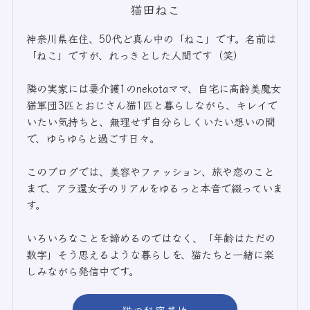
猫田ねこ
神奈川県在住、50代ど真ん中の「ねこ」です。名前は
「ねこ」ですが、れっきとした人間です（笑）
隣の実家には要介護1のnekotaママ、自宅に高齢美魔女
猫軍団3匹とおじさん猫1匹と暮らしながら、キレイで
いたい気持ちと、無理せず自分らしくいたい想いの間
で、ゆらゆらと過ごす日々。
このブログでは、美容やファッション、旅や恋のこと
まで、アラ還女子のリアルをゆるっと本音で綴っていま
す。
いろいろなことを諦めるのではなく、「年齢はただの
数字」そう思えるような暮らしを、猫たちと一緒に楽
しみながら発信中です。
猫の秘密基地