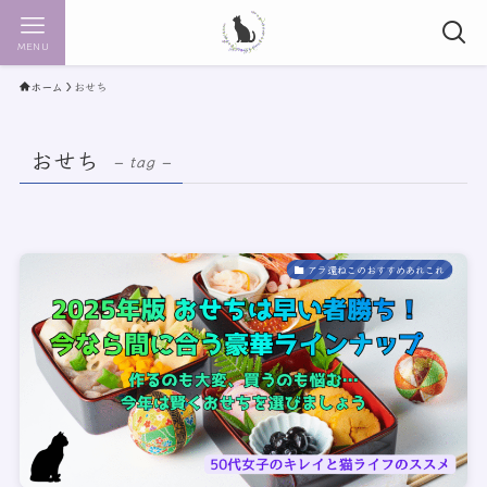
MENU
ホーム
おせち
おせち
– tag –
アラ還ねこのおすすめあれこれ