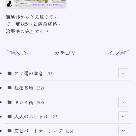
猫風邪かも？見逃さない
で！症状5つと感染経路・
治療法の完全ガイド
カテゴリー
アラ還の本音
(93)
(69)
秘密基地
(32)
(6)
キレイ術
(93)
(18)
(32)
大人のおしゃれ
(23)
(49)
(21)
恋とパートナーシップ
(36)