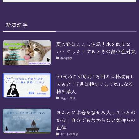
ー
カ
イ
ブ
新着記事
夏の猫はここに注意！水を飲まな
い・ぐったりするときの熱中症対策
猫の健康
50代ねこが毎月1万円ミニ株投資し
てみた｜7月は損切りして気になる
株を購入
お金・保険
ほんとに本音を話せる人っているの
かな｜自分でもわからない気持ちの
正体
ホントの本音