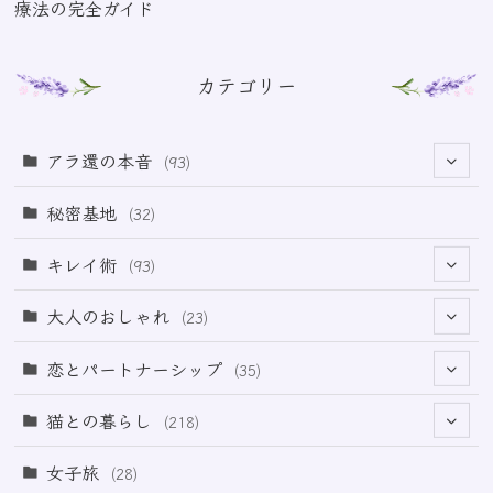
療法の完全ガイド
カテゴリー
アラ還の本音
(93)
(69)
秘密基地
(32)
(6)
キレイ術
(93)
(18)
(31)
大人のおしゃれ
(23)
(50)
(21)
恋とパートナーシップ
(35)
(12)
(2)
(32)
猫との暮らし
(218)
(3)
(11)
女子旅
(28)