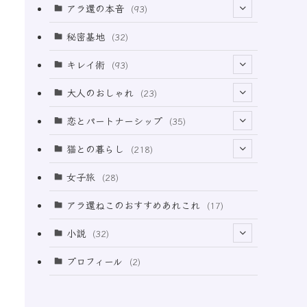
アラ還の本音
(93)
(69)
秘密基地
(32)
(6)
キレイ術
(93)
(18)
(32)
大人のおしゃれ
(23)
(49)
(21)
恋とパートナーシップ
(35)
(12)
(2)
(32)
猫との暮らし
(218)
(3)
(11)
女子旅
(28)
(21)
アラ還ねこのおすすめあれこれ
(17)
(49)
小説
(32)
(64)
(3)
プロフィール
(2)
(73)