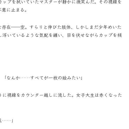
カップを拭いていたマスターが静かに微笑んだ。その視線を
不意に止まる。
な存在――空。すらりと伸びた肢体、しかしまだ少年めいた
し浮いているような気配を纏い、目を伏せながらカップを傾
。「なんか……すべてが一枚の絵みたい」
うに視線をカウンター越しに流した。女子大生は赤くなった
低……」