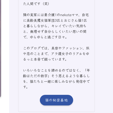
た人間です（笑）
隣の実家には要介護1のnekotaママ、自宅
に高齢美魔女猫軍団3匹とおじさん猫1匹
と暮らしながら、キレイでいたい気持ち
と、無理せず自分らしくいたい想いの間
で、ゆらゆらと過ごす日々。
このブログでは、美容やファッション、旅
や恋のことまで、アラ還女子のリアルをゆ
るっと本音で綴っています。
いろいろなことを諦めるのではなく、「年
齢はただの数字」そう思えるような暮らし
を、猫たちと一緒に楽しみながら発信中で
す。
猫の秘密基地