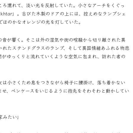
ころ濡れて、淡い光を反射していた。小さなアーチをくぐっ
akhtar」。古びた木製のドアの上には、控えめなランプシェ
でほのかなオレンジの光を灯していた。
の音が響く。そこは外の湿気や街の喧騒から切り離された異
かれたステンドグラスのランプ、そして異国情緒あふれる物悲
間がゆっくりと流れていくような空気に包まれ、訪れた者の
女は小さくため息をつきながら椅子に腰掛け、落ち着かない
ませ、ペンケースをいじるように指先をそわそわと動かしてい
家みたい」