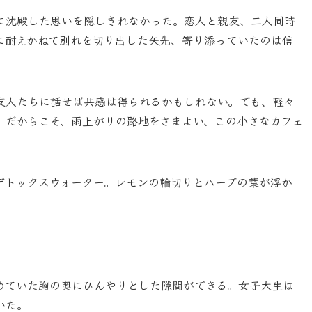
に沈殿した思いを隠しきれなかった。恋人と親友、二人同時
に耐えかねて別れを切り出した矢先、寄り添っていたのは信
友人たちに話せば共感は得られるかもしれない。でも、軽々
。だからこそ、雨上がりの路地をさまよい、この小さなカフェ
デトックスウォーター。レモンの輪切りとハーブの葉が浮か
めていた胸の奥にひんやりとした隙間ができる。女子大生は
いた。