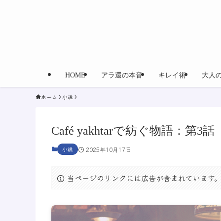
HOME
アラ還の本音
キレイ術
大人
ホーム
小説
Café yakhtarで紡ぐ物語：
小説
2025年10月17日
当ページのリンクには広告が含まれています