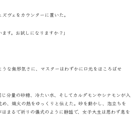
ェズヴェをカウンターに置いた。
います。お試しになりますか？」
ような無邪気さに、マスターはわずかに口元をほころばせ
同じ分量の砂糖、冷たい水、そしてカルダモンやシナモンが入
沈め、熾火の熱をゆっくりと伝えた。砂を動かし、泡立ちを
作はまるで祈りの儀式のように静謐で、女子大生は思わず息を