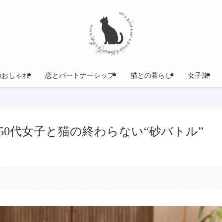
のおしゃれ
恋とパートナーシップ
猫との暮らし
女子旅
0代女子と猫の終わらない“砂バトル”
。