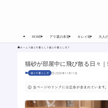
HOME
アラ還の本音
キレイ術
大人
ホーム
猫との暮らし
猫との暮らし方
猫砂が部屋中に飛び散る日々｜5
猫との暮らし方
2025年11月11日
当ページのリンクには広告が含まれています