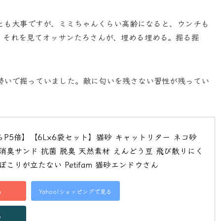
とも大事ですが、ミミちゃんくらい高齢になると、ウンチも
、それを見てオッサンたろさんが、埋める埋める。掘る掘
勢いで掘っていました。敵に匂いを残さない習性が残ってい
0からP5倍】【6L×6袋セット】猫砂 キャットリター ネコ砂 
 消臭サンド 抗菌 脱臭 天然素材 えんどう豆 飛び散りにく
ぼこりが立たない Petifam 猫砂エンドウさん
る
Yahoo!ショッピングで見る
る