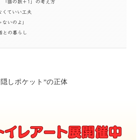
｜「猫の数＋1」の考え方
なくていい工夫
ゃないのよ」
猫との暮らし
“隠しポケット”の正体