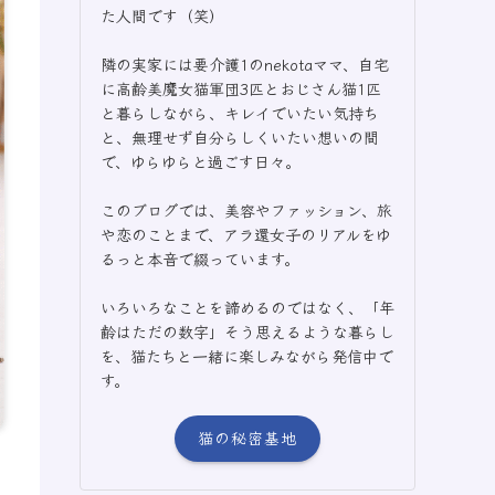
た人間です（笑）
隣の実家には要介護1のnekotaママ、自宅
に高齢美魔女猫軍団3匹とおじさん猫1匹
と暮らしながら、キレイでいたい気持ち
と、無理せず自分らしくいたい想いの間
で、ゆらゆらと過ごす日々。
このブログでは、美容やファッション、旅
や恋のことまで、アラ還女子のリアルをゆ
るっと本音で綴っています。
いろいろなことを諦めるのではなく、「年
齢はただの数字」そう思えるような暮らし
を、猫たちと一緒に楽しみながら発信中で
す。
猫の秘密基地