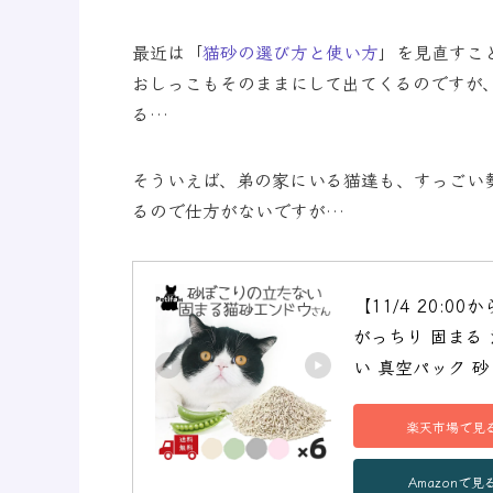
最近は「
猫砂の選び方と使い方
」を見直すこ
おしっこもそのままにして出てくるのですが
る…
そういえば、弟の家にいる猫達も、すっごい
るので仕方がないですが…
【11/4 20:0
がっちり 固まる
い 真空パック 砂
楽天市場で見
Amazonで見