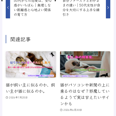
50代からの恋愛は、安心
自分ファーストとわがま
感がいちばん｜無理しな
まの違い｜50代女性が自
い距離感と心地よい関係
分を大切にする上手な線
の育て方
引き
関連記事
猫が飼い主に似るのか、飼
猫がパソコンや新聞の上に
い主が猫に似るのか。
乗るのはなぜ？邪魔してい
るようで実は甘えたいサイ
2026年7月28日
ンかも
2026年6月30日