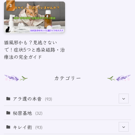
猫風邪かも？見逃さない
で！症状5つと感染経路・治
療法の完全ガイド
カテゴリー
アラ還の本音
(93)
(69)
秘密基地
(32)
(6)
キレイ術
(93)