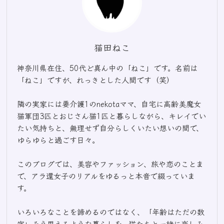
猫田ねこ
神奈川県在住、50代ど真ん中の「ねこ」です。名前は
「ねこ」ですが、れっきとした人間です（笑）
隣の実家には要介護1のnekotaママ、自宅に高齢美魔女
猫軍団3匹とおじさん猫1匹と暮らしながら、キレイでい
たい気持ちと、無理せず自分らしくいたい想いの間で、
ゆらゆらと過ごす日々。
このブログでは、美容やファッション、旅や恋のことま
で、アラ還女子のリアルをゆるっと本音で綴っていま
す。
いろいろなことを諦めるのではなく、「年齢はただの数
字」そう思えるような暮らしを、猫たちと一緒に楽しみ