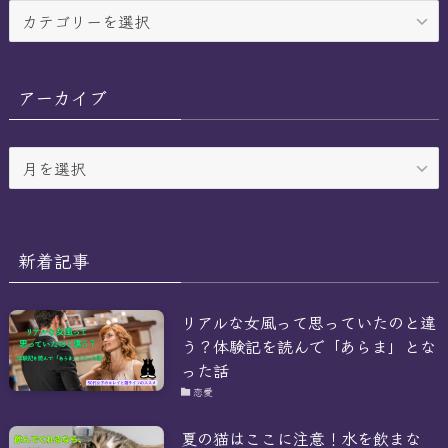
カ
テ
ゴ
リ
アーカイブ
ー
ア
ー
カ
イ
ブ
新着記事
リアルな女風って思っていたのと違
う？体験記を読んで「あらま」とな
った話
恋愛
夏の猫はここに注意！水を飲まな