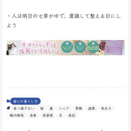
・人は明日の七草がゆで、意識して整える日にし
よう
猫との暮らし方
食べ過ぎない
猫
量
シニア
胃腸
健康
長生き
腸内環境
食事
食習慣
冬
食欲