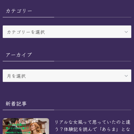
カテゴリー
カ
テ
ゴ
リ
アーカイブ
ー
ア
ー
カ
イ
ブ
新着記事
リアルな女風って思っていたのと違
う？体験記を読んで「あらま」とな