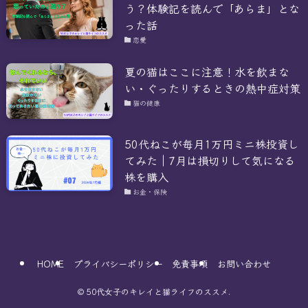
う？体験記を読んで「あらま」とな
った話
恋愛
夏の猫はここに注意！水を飲まな
い・ぐったりするときの熱中症対策
猫の健康
50代ねこが毎月1万円ミニ株投資し
てみた｜7月は損切りして気になる
株を購入
お金・保険
HOME
プライバシーポリシー
免責事項
お問い合わせ
©
50代女子のキレイと猫ライフのススメ.