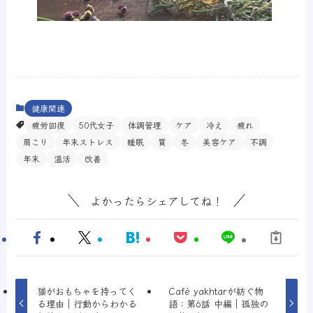
健康関連
疲労回復
50代女子
体調管理
ケア
冷え
疲れ
肩こり
年末ストレス
睡眠
質
冬
美容ケア
不調
年末
温活
改善
よかったらシェアしてね！
猫がおもちゃを持ってく
Café yakhtarが紡ぐ物
る理由｜行動からわかる
語：第6話 中編｜孤独の