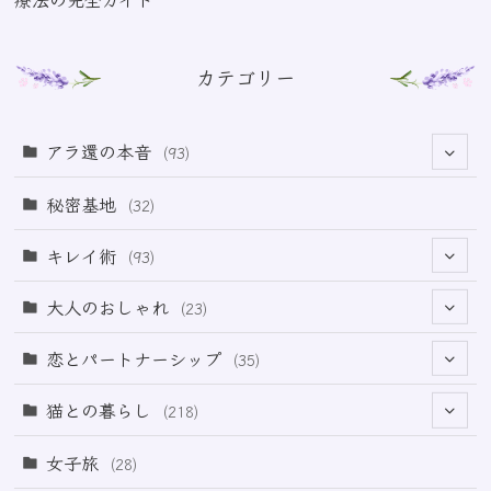
カテゴリー
アラ還の本音
(93)
(69)
秘密基地
(32)
(6)
キレイ術
(93)
(18)
(32)
大人のおしゃれ
(23)
(49)
(21)
恋とパートナーシップ
(35)
(12)
(2)
(32)
猫との暮らし
(218)
(3)
(11)
女子旅
(28)