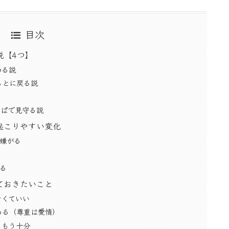
目次
説【4つ】
わる説
もとに戻る説
そばで見守る説
起こりやすい変化
嫌がる
る
ておきたいこと
なくていい
ある（尊重は愛情）
、もう十分