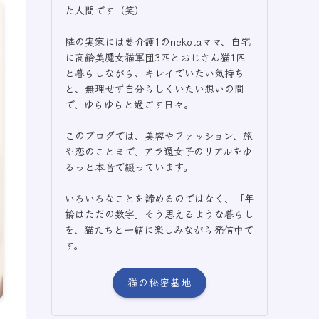
た人間です（笑）
隣の実家には要介護1のnekotaママ、自宅
に高齢美魔女猫軍団3匹とおじさん猫1匹
と暮らしながら、キレイでいたい気持ち
と、無理せず自分らしくいたい想いの間
で、ゆらゆらと過ごす日々。
このブログでは、美容やファッション、旅
や恋のことまで、アラ還女子のリアルをゆ
るっと本音で綴っています。
いろいろなことを諦めるのではなく、「年
齢はただの数字」そう思えるような暮らし
を、猫たちと一緒に楽しみながら発信中で
す。
猫の秘密基地