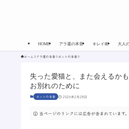
HOME
アラ還の本音
キレイ術
大人
ホーム
アラ還の本音
ホントの本音
失った愛猫と、また会えるかも
お別れのために
ホントの本音
2026年2月28日
当ページのリンクには広告が含まれています