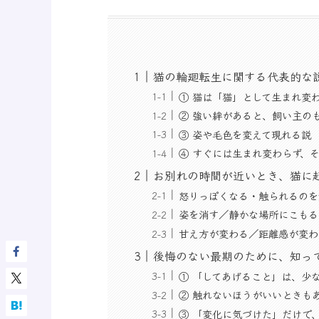
猫の輪廻転生に関する代表的な
① 猫は「猫」として生まれ変
② 強い絆があると、飼い主の
③ 姿や毛色を変えて現れる説
④ すぐには生まれ変わらず、
お別れの時間が近いとき、猫に
怒りっぽくなる・触られるのを
姿を消す／静かな場所にこもる
甘え方が変わる／距離感が変わ
後悔のない最期のために、知っ
① 「してあげること」は、少
② 触れないほうがいいときも
③ 「変化に気づけた」だけで