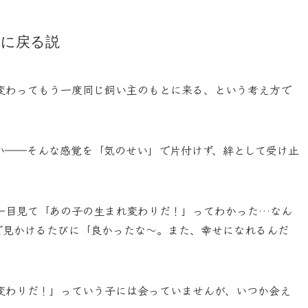
とに戻る説
変わって
もう一度同じ飼い主のもとに来る
、という考え方で
い――そんな感覚を「気のせい」で片付けず、絆として受け止
一目見て「あの子の生まれ変わりだ！」ってわかった…なん
で見かけるたびに「良かったな～。また、幸せになれるんだ
変わりだ！」っていう子には会っていませんが、いつか会え