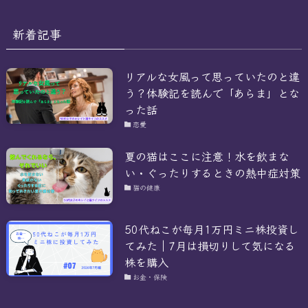
イ
ブ
新着記事
リアルな女風って思っていたのと違
う？体験記を読んで「あらま」とな
った話
恋愛
夏の猫はここに注意！水を飲まな
い・ぐったりするときの熱中症対策
猫の健康
50代ねこが毎月1万円ミニ株投資し
てみた｜7月は損切りして気になる
株を購入
お金・保険