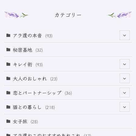
カテゴリー
アラ還の本音
(93)
(69)
秘密基地
(32)
(6)
キレイ術
(93)
(18)
(32)
大人のおしゃれ
(23)
(49)
(21)
恋とパートナーシップ
(36)
(12)
(2)
(33)
猫との暮らし
(218)
(3)
(11)
女子旅
(28)
(21)
アラ還ねこのおすすめあれこれ
(17)