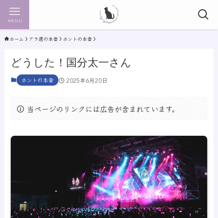
MENU
ホーム
アラ還の本音
ホントの本音
どうした！国分太一さん
ホントの本音
2025年6月20日
当ページのリンクには広告が含まれています。