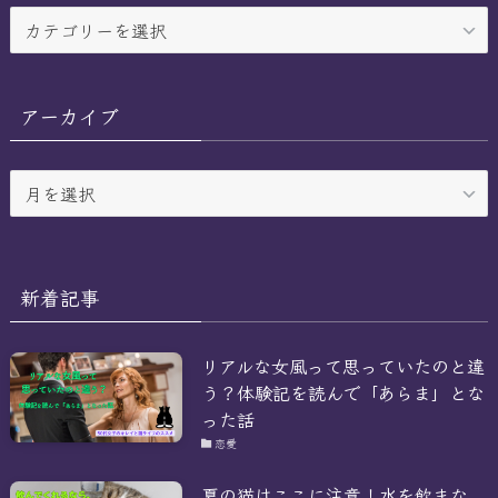
カ
テ
ゴ
リ
アーカイブ
ー
ア
ー
カ
イ
ブ
新着記事
リアルな女風って思っていたのと違
う？体験記を読んで「あらま」とな
った話
恋愛
夏の猫はここに注意！水を飲まな