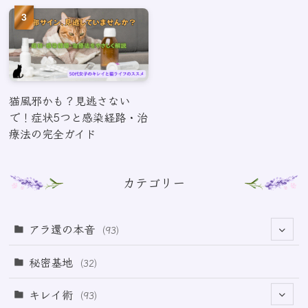
猫風邪かも？見逃さない
で！症状5つと感染経路・治
療法の完全ガイド
カテゴリー
アラ還の本音
(93)
(69)
秘密基地
(32)
(6)
キレイ術
(93)