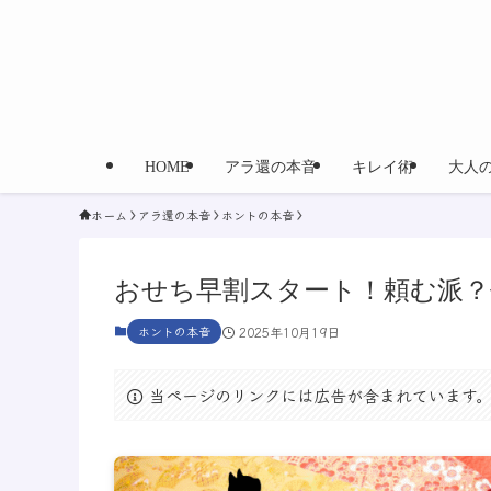
HOME
アラ還の本音
キレイ術
大人
ホーム
アラ還の本音
ホントの本音
おせち早割スタート！頼む派？
ホントの本音
2025年10月19日
当ページのリンクには広告が含まれています