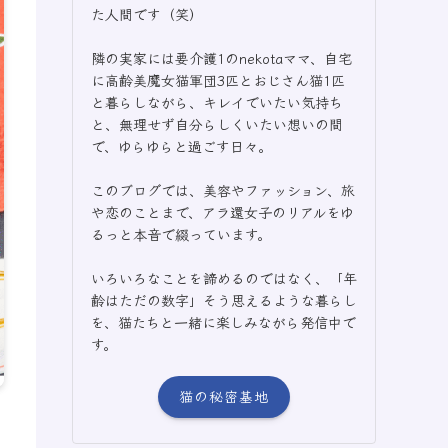
た人間です（笑）
隣の実家には要介護1のnekotaママ、自宅
に高齢美魔女猫軍団3匹とおじさん猫1匹
と暮らしながら、キレイでいたい気持ち
と、無理せず自分らしくいたい想いの間
で、ゆらゆらと過ごす日々。
このブログでは、美容やファッション、旅
や恋のことまで、アラ還女子のリアルをゆ
るっと本音で綴っています。
いろいろなことを諦めるのではなく、「年
齢はただの数字」そう思えるような暮らし
を、猫たちと一緒に楽しみながら発信中で
す。
猫の秘密基地