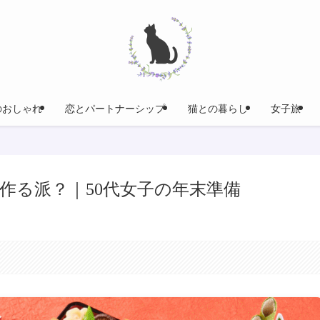
のおしゃれ
恋とパートナーシップ
猫との暮らし
女子旅
作る派？｜50代女子の年末準備
。