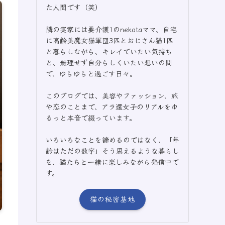
た人間です（笑）
隣の実家には要介護1のnekotaママ、自宅
に高齢美魔女猫軍団3匹とおじさん猫1匹
と暮らしながら、キレイでいたい気持ち
と、無理せず自分らしくいたい想いの間
で、ゆらゆらと過ごす日々。
このブログでは、美容やファッション、旅
や恋のことまで、アラ還女子のリアルをゆ
るっと本音で綴っています。
いろいろなことを諦めるのではなく、「年
齢はただの数字」そう思えるような暮らし
を、猫たちと一緒に楽しみながら発信中で
す。
猫の秘密基地