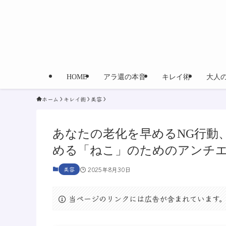
HOME
アラ還の本音
キレイ術
大人
ホーム
キレイ術
美容
あなたの老化を早めるNG行動
める「ねこ」のためのアンチ
美容
2025年8月30日
当ページのリンクには広告が含まれています