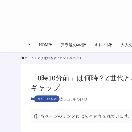
HOME
アラ還の本音
キレイ術
大人
ホーム
アラ還の本音
ホントの本音
「8時10分前」は何時？Z世代
ギャップ
ホントの本音
2025年7月1日
当ページのリンクには広告が含まれています