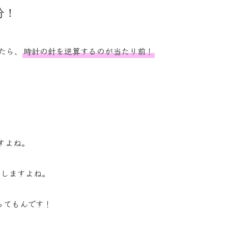
分！
たら、
時計の針を逆算するのが当たり前
！
すよね。
りしますよね。
ってもんです！