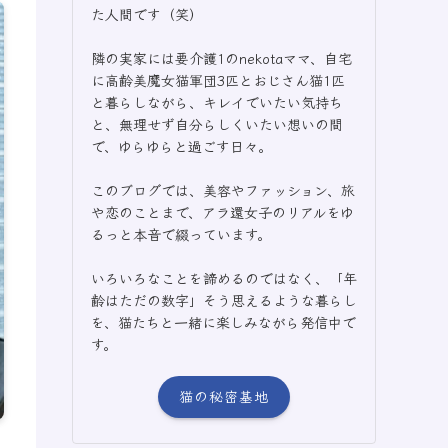
た人間です（笑）
隣の実家には要介護1のnekotaママ、自宅
に高齢美魔女猫軍団3匹とおじさん猫1匹
と暮らしながら、キレイでいたい気持ち
と、無理せず自分らしくいたい想いの間
で、ゆらゆらと過ごす日々。
このブログでは、美容やファッション、旅
や恋のことまで、アラ還女子のリアルをゆ
るっと本音で綴っています。
いろいろなことを諦めるのではなく、「年
齢はただの数字」そう思えるような暮らし
を、猫たちと一緒に楽しみながら発信中で
す。
猫の秘密基地