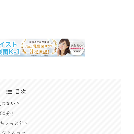
目次
じない!?
50分！
時ちょっと前？
を伝えるコツ