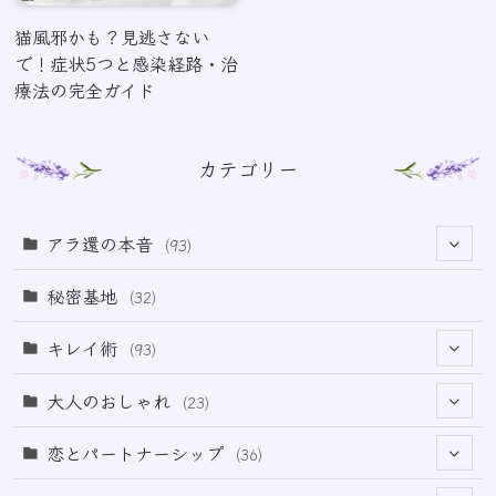
猫風邪かも？見逃さない
で！症状5つと感染経路・治
療法の完全ガイド
カテゴリー
アラ還の本音
(93)
(69)
秘密基地
(32)
(6)
キレイ術
(93)
(18)
(32)
大人のおしゃれ
(23)
(49)
(21)
恋とパートナーシップ
(36)
(12)