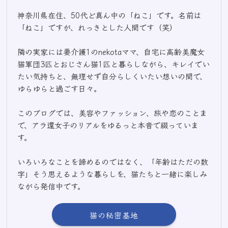
神奈川県在住、50代ど真ん中の「ねこ」です。名前は
「ねこ」ですが、れっきとした人間です（笑）
隣の実家には要介護1のnekotaママ、自宅に高齢美魔女
猫軍団3匹とおじさん猫1匹と暮らしながら、キレイでい
たい気持ちと、無理せず自分らしくいたい想いの間で、
ゆらゆらと過ごす日々。
このブログでは、美容やファッション、旅や恋のことま
で、アラ還女子のリアルをゆるっと本音で綴っていま
す。
いろいろなことを諦めるのではなく、「年齢はただの数
字」そう思えるような暮らしを、猫たちと一緒に楽しみ
ながら発信中です。
猫の秘密基地