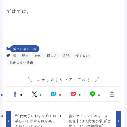
ではでは。
猫との暮らし方
猫
脱走
対処
探し方
GPS
慌てない
脱走しない準備
よかったらシェアしてね！
50代女子におすすめ！お
猫のサイレントニャーの
手伝いしながら旅を楽し
秘密｜50代女性が学ぶ“言
む新しいスタイル
葉にしない信頼関係”